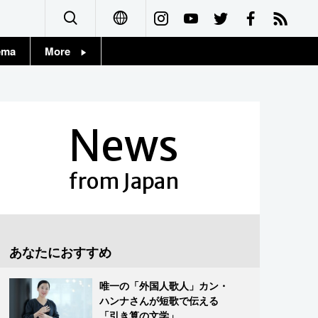
ema
More
English
Topics
简体字
Images
News
繁體字
People
Français
from Japan
東京
Español
お知らせ
العربية
あなたにおすすめ
Русский
唯一の「外国人歌人」カン・
ハンナさんが短歌で伝える
「引き算の文学」