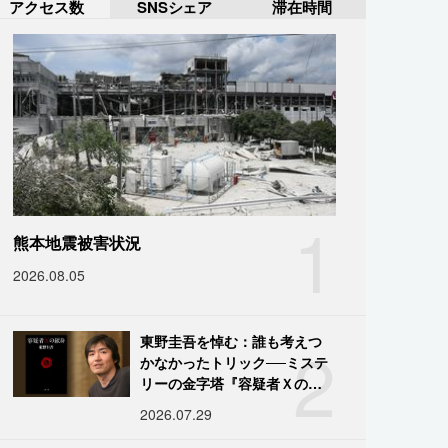
アクセス数
SNSシェア
滞在時間
1
熊本地震被害状況
2026.08.05
2
東野圭吾を悼む：誰も考えつ
かなかったトリック──ミステ
リーの金字塔『容疑者Ｘの献
身』の舞台裏
2026.07.29