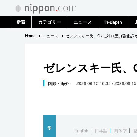
新着
カテゴリー
ニュース
In-depth
J
政治・外交
トップ
Home
ニュース
ゼレンスキー氏、G7に対ロ圧力強化訴
経済・ビジネス
アーカイブ
ゼレンスキー氏、
国際
社会
国際・海外
2026.06.15 16:35 / 2026.06.1
文化
科学・技術
暮らし
English
日本語
简体字