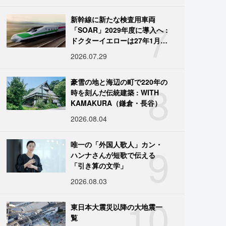
7
新幹線に新たな検査用車両
「SOAR」2029年度に導入へ :
ドクターイエローは27年1月に
引退
2026.07.29
8
豪雪の地と海辺の町で220年の
時を刻んだ伝統建築 : WITH
KAMAKURA（鎌倉・長谷）
2026.08.04
9
唯一の「外国人歌人」カン・
ハンナさんが短歌で伝える
「引き算の文学」
2026.08.03
10
東日本大震災以降の大地震一
覧