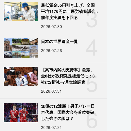
3
最低賃金55円引き上げ、全国
平均1176円に―厚労省審議会 :
前年度実績を下回る
2026.07.30
4
日本の世界遺産一覧
2026.07.26
5
【高市内閣の支持率】急落、
全8社が政権発足後最低に：3
社は2桁減─7月世論調査
2026.07.31
6
無傷の12連勝！男子バレー日
本代表、国際大会を首位突破
した強さの訳は？
2026.07.31