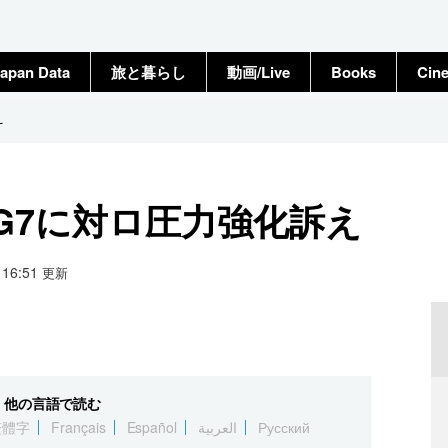
apan Data
旅と暮らし
動画/Live
Books
Cin
え
G7に対ロ圧力強化訴え
5 16:51
更新
他の言語で読む
繁體字
Français
Español
العربية
Русский