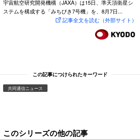
宇宙航空研究開発機構（JAXA）は15日、準天頂衛星シ
スポーツ・東京2020
文化
動画/Live
ステムを構成する「みちびき7号機」を、8月7日...
記事全文を読む（外部サイト）
科学・技術
Books
暮らし
Cinema
スポーツ・東京2020
Topics
この記事につけられたキーワード
Images
共同通信ニュース
People
東京
このシリーズの他の記事
お知らせ