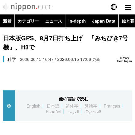
新着
カテゴリー
ニュース
In-depth
Japan Data
旅と暮
English
政治・外交
Topics
日本版GPS、8月7日打ち上げ 「みちびき7号
简体字
機」、H3で
経済・ビジネス
Images
繁體字
カテゴリー
News
科学
2026.06.15 16:47 / 2026.06.15 17:06
更新
from Japan
国際・海外
People
Français
政治・外交
ニュース
社会
東京
Español
経済・ビジネス
トップ
In-depth
文化
お知らせ
العربية
他の言語で読む
English
日本語
简体字
繁體字
Français
国際
アーカイブ
Japan Data
科学・技術
Español
العربية
Русский
Русский
社会
旅と暮らし
暮らし