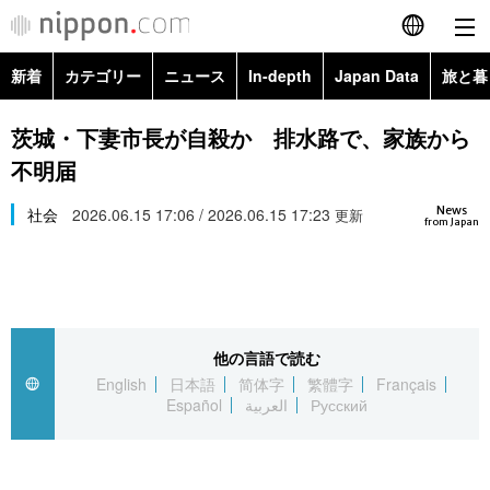
新着
カテゴリー
ニュース
In-depth
Japan Data
旅と暮
English
政治・外交
Topics
茨城・下妻市長が自殺か 排水路で、家族から
简体字
不明届
経済・ビジネス
Images
繁體字
カテゴリー
News
社会
2026.06.15 17:06 / 2026.06.15 17:23
更新
from Japan
国際・海外
People
Français
政治・外交
ニュース
社会
東京
Español
経済・ビジネス
トップ
In-depth
文化
お知らせ
العربية
他の言語で読む
English
日本語
简体字
繁體字
Français
国際
アーカイブ
Japan Data
科学・技術
Español
العربية
Русский
Русский
社会
旅と暮らし
暮らし