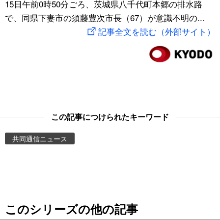
15日午前0時50分ごろ、茨城県八千代町本郷の排水路
スポーツ・東京2020
文化
動画/Live
で、同県下妻市の須藤豊次市長（67）が意識不明の...
記事全文を読む（外部サイト）
科学・技術
Books
暮らし
Cinema
スポーツ・東京2020
Topics
この記事につけられたキーワード
Images
共同通信ニュース
People
東京
このシリーズの他の記事
お知らせ