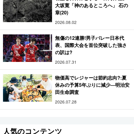
大坂寛「神のあるところへ」 石の
章(20)
2026.08.02
無傷の12連勝!男子バレー日本代
表、国際大会を首位突破した強さ
の訳は?
2026.07.31
物価高でレジャーは節約志向?:夏
休みの予算5年ぶりに減少―明治安
田生命調査
2026.07.28
人気のコンテンツ