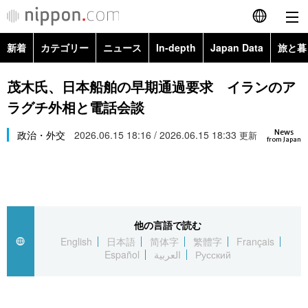
新着
カテゴリー
ニュース
In-depth
Japan Data
旅と暮
English
政治・外交
Topics
茂木氏、日本船舶の早期通過要求 イランのア
简体字
ラグチ外相と電話会談
経済・ビジネス
Images
繁體字
カテゴリー
News
政治・外交
2026.06.15 18:16 / 2026.06.15 18:33
更新
from Japan
国際・海外
People
Français
政治・外交
ニュース
社会
東京
Español
経済・ビジネス
トップ
In-depth
文化
お知らせ
العربية
他の言語で読む
English
日本語
简体字
繁體字
Français
国際
アーカイブ
Japan Data
科学・技術
Español
العربية
Русский
Русский
社会
旅と暮らし
暮らし