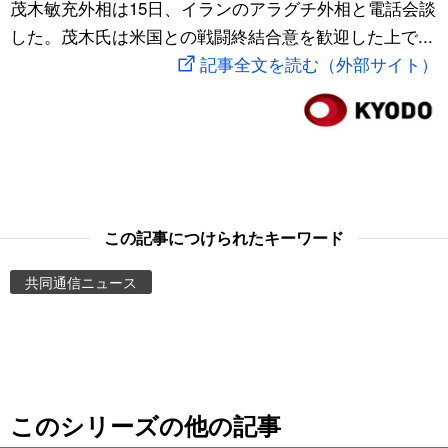
茂木敏充外相は15日、イランのアラグチ外相と電話会談
スポーツ・東京2020
文化
動画/Live
した。茂木氏は米国との戦闘終結合意を歓迎した上で...
記事全文を読む（外部サイト）
科学・技術
Books
暮らし
Cinema
スポーツ・東京2020
Topics
この記事につけられたキーワード
Images
共同通信ニュース
People
東京
このシリーズの他の記事
お知らせ