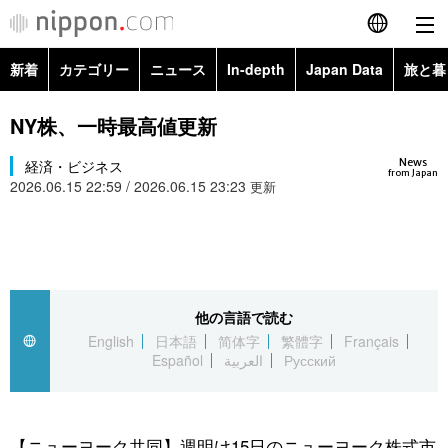
新着
カテゴリー
ニュース
In-depth
Japan Data
旅と暮
English
政治・外交
Topics
NY株、一時最高値更新
简体字
News
経済・ビジネス
経済・ビジネス
Images
繁體字
from Japan
2026.06.15 22:59 / 2026.06.15 23:23
更新
カテゴリー
国際・海外
People
Français
政治・外交
ニュース
社会
東京
Español
経済・ビジネス
トップ
In-depth
他の言語で読む
文化
お知らせ
العربية
English
日本語
简体字
繁體字
Français
Español
العربية
Русский
国際
アーカイブ
Japan Data
科学・技術
Русский
社会
旅と暮らし
暮らし
【ニューヨーク共同】週明け15日のニューヨーク株式市