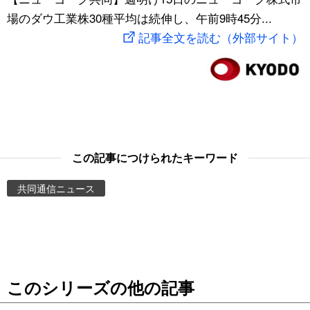
場のダウ工業株30種平均は続伸し、午前9時45分...
スポーツ・東京2020
文化
動画/Live
記事全文を読む（外部サイト）
科学・技術
Books
暮らし
Cinema
スポーツ・東京2020
Topics
この記事につけられたキーワード
Images
共同通信ニュース
People
東京
このシリーズの他の記事
お知らせ