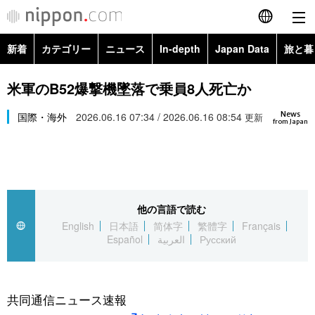
新着
カテゴリー
ニュース
In-depth
Japan Data
旅と暮
English
政治・外交
Topics
米軍のB52爆撃機墜落で乗員8人死亡か
简体字
News
経済・ビジネス
国際・海外
2026.06.16 07:34 / 2026.06.16 08:54
Images
更新
繁體字
from Japan
カテゴリー
国際・海外
People
Français
政治・外交
ニュース
社会
東京
Español
他の言語で読む
経済・ビジネス
トップ
In-depth
文化
お知らせ
English
日本語
简体字
繁體字
Français
العربية
Español
العربية
Русский
国際
アーカイブ
Japan Data
科学・技術
Русский
社会
旅と暮らし
暮らし
共同通信ニュース速報