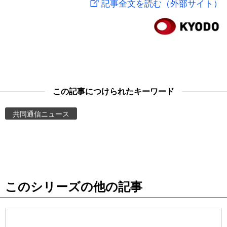
記事全文を読む（外部サイト）
スポーツ・東京2020
文化
動画/Live
科学・技術
Books
暮らし
Cinema
この記事につけられたキーワード
スポーツ・東京2020
Topics
共同通信ニュース
Images
People
このシリーズの他の記事
東京
お知らせ