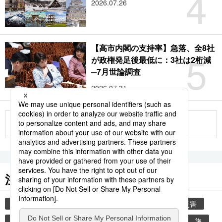
4
2026.07.26
【高市内閣の支持率】急落、全8社
5
が政権発足後最低に：3社は2桁減
─7月世論調査
2026.07.31
もっと見る
注目のキーワード
共同通信ニュース
気象・災害
気象庁
災害
地震
津波
熊本
熊本地震
観光
旅