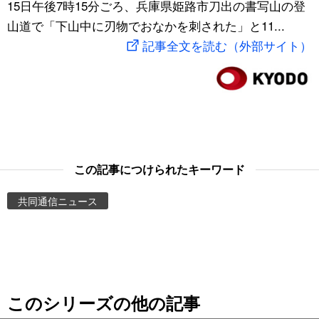
15日午後7時15分ごろ、兵庫県姫路市刀出の書写山の登
スポーツ・東京2020
文化
動画/Live
山道で「下山中に刃物でおなかを刺された」と11...
記事全文を読む（外部サイト）
科学・技術
Books
暮らし
Cinema
スポーツ・東京2020
Topics
この記事につけられたキーワード
Images
共同通信ニュース
People
東京
このシリーズの他の記事
お知らせ