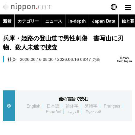
新着
カテゴリー
ニュース
In-depth
Japan Data
旅と暮
English
政治・外交
Topics
兵庫・姫路の登山道で男性刺傷 書写山に刃
简体字
物、殺人未遂で捜査
経済・ビジネス
Images
繁體字
カテゴリー
News
社会
2026.06.16 08:30 / 2026.06.16 08:47
更新
from Japan
国際・海外
People
Français
政治・外交
ニュース
社会
東京
Español
経済・ビジネス
トップ
In-depth
文化
お知らせ
العربية
他の言語で読む
English
日本語
简体字
繁體字
Français
国際
アーカイブ
Japan Data
科学・技術
Español
العربية
Русский
Русский
社会
旅と暮らし
暮らし