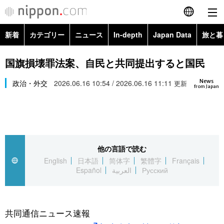
新着
カテゴリー
ニュース
In-depth
Japan Data
旅と暮
English
政治・外交
Topics
国旗損壊罪法案、自民と共同提出すると国民
简体字
News
経済・ビジネス
政治・外交
2026.06.16 10:54 / 2026.06.16 11:11
Images
更新
繁體字
from Japan
カテゴリー
国際・海外
People
Français
政治・外交
ニュース
社会
東京
Español
他の言語で読む
経済・ビジネス
トップ
In-depth
文化
お知らせ
English
日本語
简体字
繁體字
Français
العربية
Español
العربية
Русский
国際
アーカイブ
Japan Data
科学・技術
Русский
社会
旅と暮らし
暮らし
共同通信ニュース速報