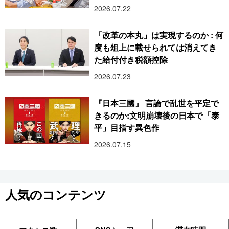
2026.07.22
「改革の本丸」は実現するのか : 何
度も俎上に載せられては消えてき
た給付付き税額控除
2026.07.23
『日本三國』 言論で乱世を平定で
きるのか:文明崩壊後の日本で「泰
平」目指す異色作
2026.07.15
人気のコンテンツ