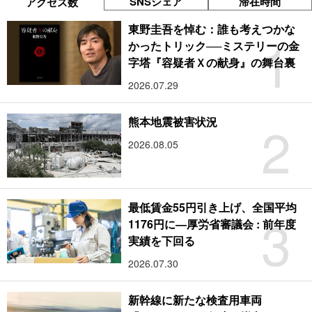
SNSシェア
滞在時間
アクセス数
東野圭吾を悼む：誰も考えつかな
1
かったトリック──ミステリーの金
字塔『容疑者Ｘの献身』の舞台裏
2026.07.29
2
熊本地震被害状況
2026.08.05
最低賃金55円引き上げ、全国平均
3
1176円に―厚労省審議会 : 前年度
実績を下回る
2026.07.30
新幹線に新たな検査用車両