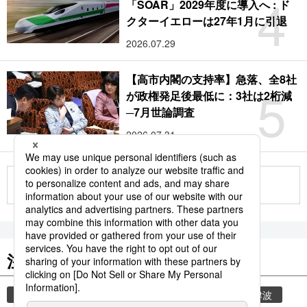
4
「SOAR」2029年度に導入へ : ド
クターイエローは27年1月に引退
2026.07.29
【高市内閣の支持率】急落、全8社
5
が政権発足後最低に：3社は2桁減
─7月世論調査
2026.07.31
もっと見る
注目のキーワード
共同通信ニュース
気象庁
気象・災害
津波