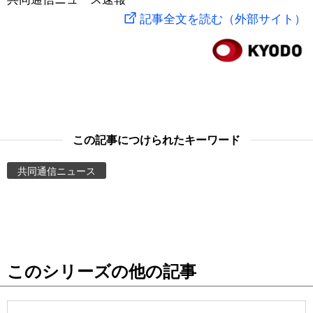
記事全文を読む（外部サイト）
スポーツ・東京2020
文化
動画/Live
科学・技術
Books
暮らし
Cinema
この記事につけられたキーワード
スポーツ・東京2020
Topics
共同通信ニュース
Images
People
東京
このシリーズの他の記事
お知らせ