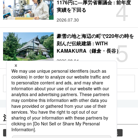
4
1176円に―厚労省審議会 : 前年度
実績を下回る
2026.07.30
豪雪の地と海辺の町で220年の時を
5
刻んだ伝統建築 : WITH
KAMAKURA（鎌倉・長谷）
2026.08.04
もっと見る
注目のキーワード
共同通信ニュース
気象・災害
災害
観光