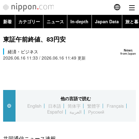
新着
カテゴリー
ニュース
In-depth
Japan Data
旅と暮
English
政治・外交
Topics
東証午前終値、83円安
简体字
News
経済・ビジネス
経済・ビジネス
Images
繁體字
from Japan
2026.06.16 11:33 / 2026.06.16 11:49
更新
カテゴリー
国際・海外
People
Français
政治・外交
ニュース
社会
東京
Español
経済・ビジネス
トップ
In-depth
他の言語で読む
文化
お知らせ
العربية
English
日本語
简体字
繁體字
Français
Español
العربية
Русский
国際
アーカイブ
Japan Data
科学・技術
Русский
社会
旅と暮らし
暮らし
共同通信ニュース速報