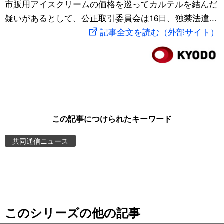
市販用アイスクリームの価格を巡ってカルテルを結んだ
スポーツ・東京2020
文化
動画/Live
疑いがあるとして、公正取引委員会は16日、独禁法違...
記事全文を読む（外部サイト）
科学・技術
Books
暮らし
Cinema
スポーツ・東京2020
Topics
この記事につけられたキーワード
Images
共同通信ニュース
People
東京
このシリーズの他の記事
お知らせ