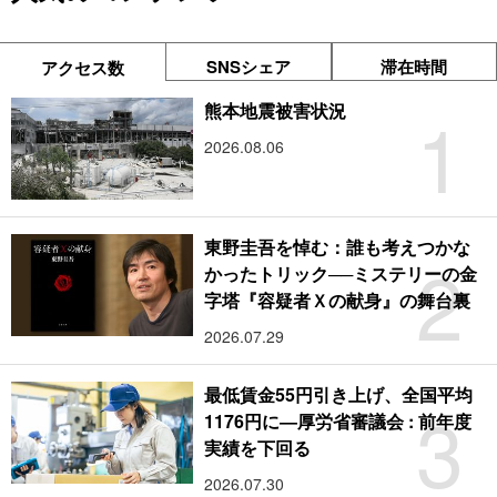
SNSシェア
滞在時間
アクセス数
1
熊本地震被害状況
2026.08.06
東野圭吾を悼む：誰も考えつかな
2
かったトリック──ミステリーの金
字塔『容疑者Ｘの献身』の舞台裏
2026.07.29
最低賃金55円引き上げ、全国平均
3
1176円に―厚労省審議会 : 前年度
実績を下回る
2026.07.30