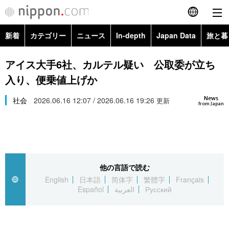
新着
カテゴリー
ニュース
In-depth
Japan Data
旅と暮
English
政治・外交
Topics
アイス大手6社、カルテル疑い 公取委が立ち
简体字
入り、便乗値上げか
経済・ビジネス
Images
繁體字
カテゴリー
News
社会
2026.06.16 12:07 / 2026.06.16 19:26
更新
from Japan
国際・海外
People
Français
政治・外交
ニュース
社会
東京
Español
経済・ビジネス
トップ
In-depth
文化
お知らせ
العربية
他の言語で読む
English
日本語
简体字
繁體字
Français
国際
アーカイブ
Japan Data
科学・技術
Español
العربية
Русский
Русский
社会
旅と暮らし
暮らし