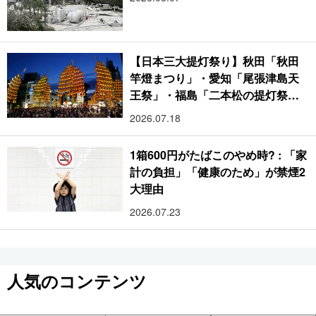
【日本三大提灯祭り】秋田「秋田
竿燈まつり」・愛知「尾張津島天
王祭」・福島「二本松の提灯祭
り」:おびただしい灯火が夜空を照
2026.07.18
らす光の祭典
1箱600円がたばこのやめ時? : 「家
計の負担」「健康のため」が禁煙2
大理由
2026.07.23
人気のコンテンツ