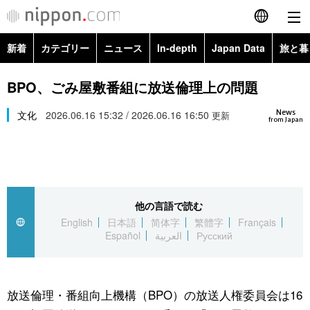
新着
カテゴリー
ニュース
In-depth
Japan Data
旅と暮
English
政治・外交
Topics
BPO、ごみ屋敷番組に放送倫理上の問題
简体字
News
経済・ビジネス
文化
2026.06.16 15:32 / 2026.06.16 16:50
Images
更新
繁體字
from Japan
カテゴリー
国際・海外
People
Français
政治・外交
ニュース
社会
東京
Español
他の言語で読む
経済・ビジネス
トップ
In-depth
文化
お知らせ
English
日本語
简体字
繁體字
Français
العربية
Español
العربية
Русский
国際
アーカイブ
Japan Data
科学・技術
Русский
社会
旅と暮らし
暮らし
放送倫理・番組向上機構（BPO）の放送人権委員会は16