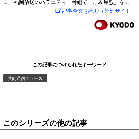
日、福岡放送のバラエティー番組で「ごみ屋敷」を...
スポーツ・東京2020
文化
動画/Live
記事全文を読む（外部サイト）
科学・技術
Books
暮らし
Cinema
スポーツ・東京2020
Topics
この記事につけられたキーワード
共同通信ニュース
Images
People
東京
このシリーズの他の記事
お知らせ