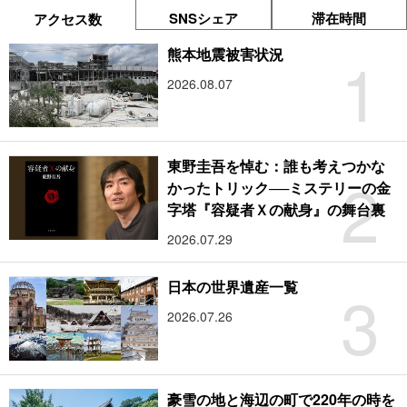
SNSシェア
滞在時間
アクセス数
1
熊本地震被害状況
2026.08.07
東野圭吾を悼む：誰も考えつかな
2
かったトリック──ミステリーの金
字塔『容疑者Ｘの献身』の舞台裏
2026.07.29
3
日本の世界遺産一覧
2026.07.26
豪雪の地と海辺の町で220年の時を