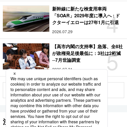
新幹線に新たな検査用車両
4
「SOAR」2029年度に導入へ : ド
クターイエローは27年1月に引退
2026.07.29
【高市内閣の支持率】急落、全8社
5
が政権発足後最低に：3社は2桁減
─7月世論調査
2026.07.31
もっと見る
注目のキーワード