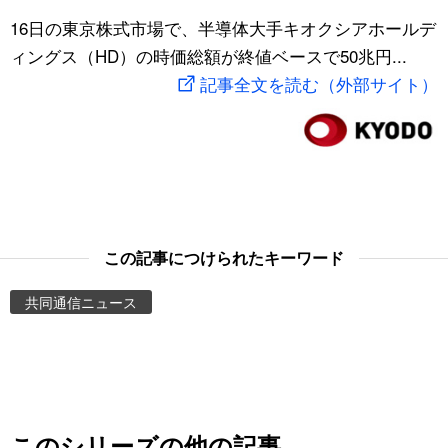
スポーツ・東京2020
16日の東京株式市場で、半導体大手キオクシアホールデ
文化
動画/Live
ィングス（HD）の時価総額が終値ベースで50兆円...
記事全文を読む（外部サイト）
科学・技術
Books
暮らし
Cinema
スポーツ・東京2020
Topics
Images
この記事につけられたキーワード
共同通信ニュース
People
東京
お知らせ
このシリーズの他の記事