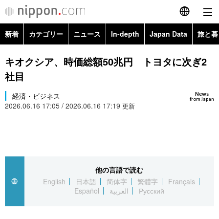
新着
カテゴリー
ニュース
In-depth
Japan Data
旅と暮
English
政治・外交
Topics
キオクシア、時価総額50兆円 トヨタに次ぎ2
简体字
社目
経済・ビジネス
Images
繁體字
カテゴリー
News
経済・ビジネス
from Japan
2026.06.16 17:05 / 2026.06.16 17:19
国際・海外
更新
People
Français
政治・外交
ニュース
社会
東京
Español
経済・ビジネス
トップ
In-depth
文化
お知らせ
العربية
他の言語で読む
国際
アーカイブ
Japan Data
科学・技術
English
日本語
简体字
繁體字
Français
Русский
Español
العربية
Русский
社会
旅と暮らし
暮らし