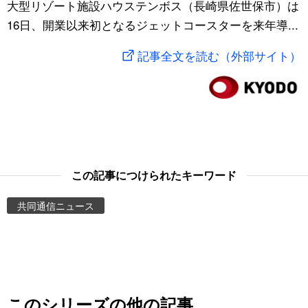
大型リゾート施設ハウステンボス（長崎県佐世保市）は
スポーツ・東京2020
文化
動画/Live
16日、開業以来初となるジェットコースターを来年導...
記事全文を読む（外部サイト）
科学・技術
Books
暮らし
Cinema
スポーツ・東京2020
Topics
この記事につけられたキーワード
Images
共同通信ニュース
People
東京
お知らせ
このシリーズの他の記事