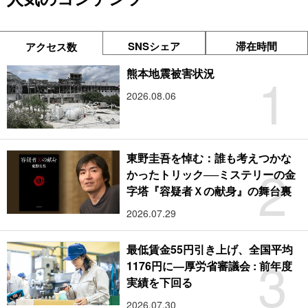
SNSシェア
滞在時間
アクセス数
1
熊本地震被害状況
2026.08.06
東野圭吾を悼む：誰も考えつかな
2
かったトリック──ミステリーの金
字塔『容疑者Ｘの献身』の舞台裏
2026.07.29
最低賃金55円引き上げ、全国平均
3
1176円に―厚労省審議会 : 前年度
実績を下回る
2026.07.30