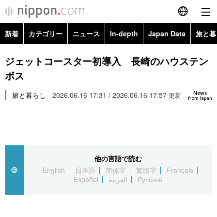
新着
カテゴリー
ニュース
In-depth
Japan Data
旅と暮
English
政治・外交
Topics
ジェットコースター初導入 長崎のハウステン
简体字
ボス
経済・ビジネス
Images
繁體字
カテゴリー
News
旅と暮らし
2026.06.16 17:31 / 2026.06.16 17:57
更新
from Japan
国際・海外
People
Français
政治・外交
ニュース
社会
東京
Español
経済・ビジネス
トップ
In-depth
文化
お知らせ
العربية
他の言語で読む
English
日本語
简体字
繁體字
Français
国際
アーカイブ
Japan Data
科学・技術
Español
العربية
Русский
Русский
社会
旅と暮らし
暮らし