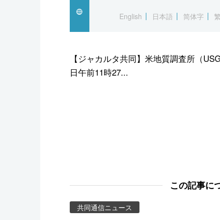
スポーツ・東京2020
English
日本語
简体字
【ジャカルタ共同】米地質調査所（US
日午前11時27...
この記事に
共同通信ニュース