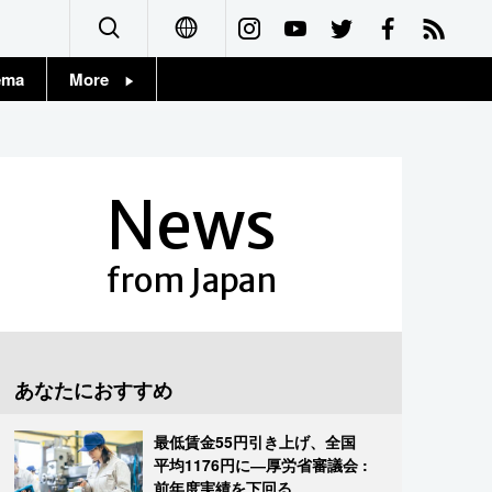
ema
More
English
Topics
简体字
Images
News
繁體字
People
Français
from Japan
東京
Español
お知らせ
العربية
あなたにおすすめ
Русский
最低賃金55円引き上げ、全国
平均1176円に―厚労省審議会 :
前年度実績を下回る