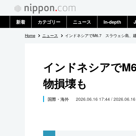
新着
カテゴリー
ニュース
In-depth
J
政治・外交
トップ
Home
ニュース
インドネシアでM6.7 スラウェシ島、
経済・ビジネス
アーカイブ
インドネシアでM6
国際
物損壊も
社会
文化
国際・海外
2026.06.16 17:44 / 2026.06.1
科学・技術
暮らし