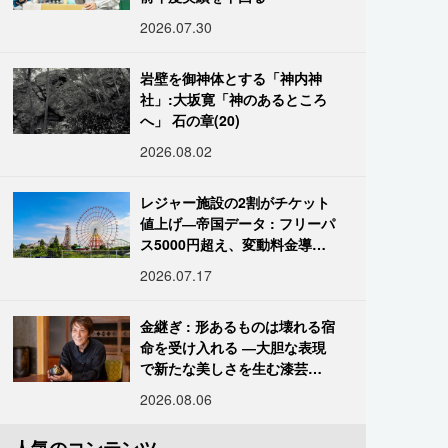
2026.07.30
岩壁を御神体とする「神内神
社」:大坂寛「神のあるところ
へ」 石の章(20)
2026.08.02
レジャー施設の2割がチケット
値上げ―帝国データ : フリーパ
ス5000円超え、変動料金導入
進む
2026.07.17
金継ぎ : 形あるものは壊れる宿
命を受け入れる ―大胆な表現
で新たな美しさを生む漆芸修
復師・末崎広樹
2026.08.06