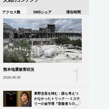
人気のコンテンツ
アクセス数
SNSシェア
滞在時間
1
熊本地震被害状況
2026.08.06
2
東野圭吾を悼む：誰も考えつ
かなかったトリック──ミステ
リーの金字塔『容疑者Ｘの献
身』の舞台裏