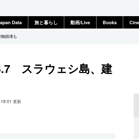
apan Data
旅と暮らし
動画/Live
Books
Cin
建物損壊も
.7 スラウェシ島、建
6 18:01
更新