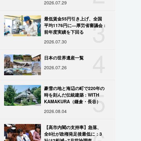
2026.07.29
3
最低賃金55円引き上げ、全国
平均1176円に―厚労省審議会 :
前年度実績を下回る
2026.07.30
4
日本の世界遺産一覧
2026.07.26
5
豪雪の地と海辺の町で220年の
時を刻んだ伝統建築 : WITH
KAMAKURA（鎌倉・長谷）
2026.08.04
6
【高市内閣の支持率】急落、
全8社が政権発足後最低に：3
社は2桁減─7月世論調査