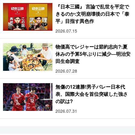
『日本三國』 言論で乱世を平定で
きるのか:文明崩壊後の日本で「泰
平」目指す異色作
2026.07.15
物価高でレジャーは節約志向?:夏
休みの予算5年ぶりに減少―明治安
田生命調査
2026.07.28
無傷の12連勝!男子バレー日本代
表、国際大会を首位突破した強さ
の訳は?
2026.07.31