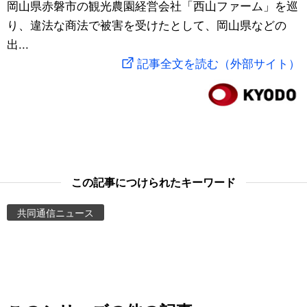
岡山県赤磐市の観光農園経営会社「西山ファーム」を巡
スポーツ・東京2020
文化
動画/Live
り、違法な商法で被害を受けたとして、岡山県などの
出...
科学・技術
Books
記事全文を読む（外部サイト）
暮らし
Cinema
スポーツ・東京2020
Topics
Images
この記事につけられたキーワード
共同通信ニュース
People
東京
お知らせ