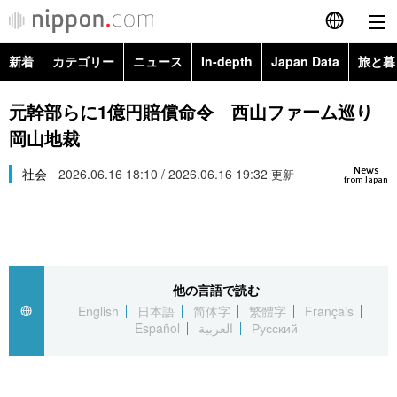
新着
カテゴリー
ニュース
In-depth
Japan Data
旅と暮
English
政治・外交
Topics
元幹部らに1億円賠償命令 西山ファーム巡り
简体字
岡山地裁
経済・ビジネス
Images
繁體字
カテゴリー
News
社会
2026.06.16 18:10 / 2026.06.16 19:32
更新
from Japan
国際・海外
People
Français
政治・外交
ニュース
社会
東京
Español
経済・ビジネス
トップ
In-depth
文化
お知らせ
العربية
他の言語で読む
English
日本語
简体字
繁體字
Français
国際
アーカイブ
Japan Data
科学・技術
Español
العربية
Русский
Русский
社会
旅と暮らし
暮らし