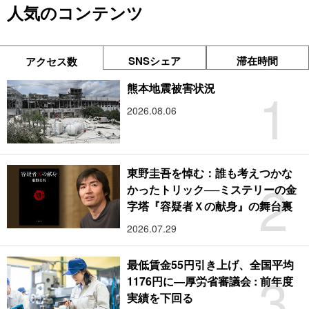
人気のコンテンツ
SNSシェア
滞在時間
アクセス数
1
熊本地震被害状況
2026.08.06
東野圭吾を悼む：誰も考えつかな
2
かったトリック──ミステリーの金
字塔『容疑者Ｘの献身』の舞台裏
2026.07.29
最低賃金55円引き上げ、全国平均
3
1176円に―厚労省審議会 : 前年度
実績を下回る