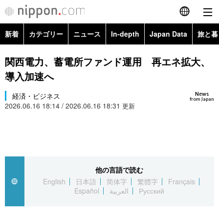
新着
カテゴリー
ニュース
In-depth
Japan Data
旅と暮
English
政治・外交
Topics
関西電力、蓄電所ファンド運用 再エネ拡大、
简体字
導入加速へ
経済・ビジネス
Images
繁體字
カテゴリー
News
経済・ビジネス
from Japan
2026.06.16 18:14 / 2026.06.16 18:31
国際・海外
更新
People
Français
政治・外交
ニュース
社会
東京
Español
経済・ビジネス
トップ
In-depth
文化
お知らせ
العربية
他の言語で読む
国際
アーカイブ
Japan Data
科学・技術
English
日本語
简体字
繁體字
Français
Русский
Español
العربية
Русский
社会
旅と暮らし
暮らし