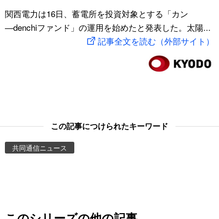
スポーツ・東京2020
関西電力は16日、蓄電所を投資対象とする「カン
文化
動画/Live
―denchiファンド」の運用を始めたと発表した。太陽...
記事全文を読む（外部サイト）
科学・技術
Books
暮らし
Cinema
スポーツ・東京2020
Topics
Images
この記事につけられたキーワード
共同通信ニュース
People
東京
お知らせ
このシリーズの他の記事