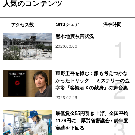
人気のコンテンツ
SNSシェア
滞在時間
アクセス数
1
熊本地震被害状況
2026.08.06
東野圭吾を悼む：誰も考えつかな
2
かったトリック──ミステリーの金
字塔『容疑者Ｘの献身』の舞台裏
2026.07.29
最低賃金55円引き上げ、全国平均
3
1176円に―厚労省審議会 : 前年度
実績を下回る