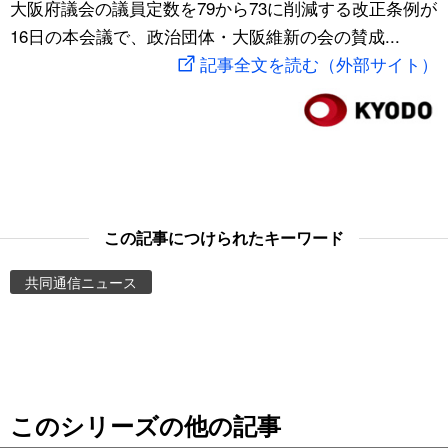
大阪府議会の議員定数を79から73に削減する改正条例が
スポーツ・東京2020
文化
動画/Live
16日の本会議で、政治団体・大阪維新の会の賛成...
記事全文を読む（外部サイト）
科学・技術
Books
暮らし
Cinema
スポーツ・東京2020
Topics
この記事につけられたキーワード
Images
共同通信ニュース
People
東京
このシリーズの他の記事
お知らせ