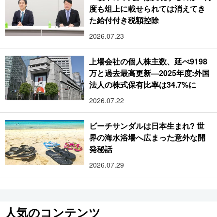
度も俎上に載せられては消えてき
た給付付き税額控除
2026.07.23
上場会社の個人株主数、延べ9198
万と過去最高更新―2025年度:外国
法人の株式保有比率は34.7%に
2026.07.22
ビーチサンダルは日本生まれ? 世
界の海水浴場へ広まった意外な開
発秘話
2026.07.29
人気のコンテンツ