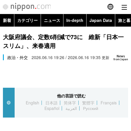
新着
カテゴリー
ニュース
In-depth
Japan Data
旅と暮
English
政治・外交
Topics
大阪府議会、定数6削減で73に 維新「日本一
简体字
スリム」、来春適用
経済・ビジネス
Images
繁體字
カテゴリー
News
政治・外交
2026.06.16 19:26 / 2026.06.16 19:35
更新
from Japan
国際・海外
People
Français
政治・外交
ニュース
社会
東京
Español
経済・ビジネス
トップ
In-depth
文化
お知らせ
العربية
他の言語で読む
English
日本語
简体字
繁體字
Français
国際
アーカイブ
Japan Data
科学・技術
Español
العربية
Русский
Русский
社会
旅と暮らし
暮らし