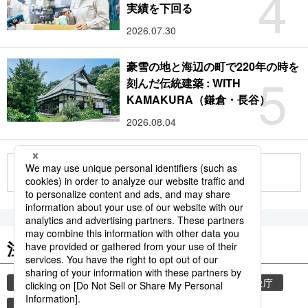
4
実績を下回る
2026.07.30
豪雪の地と海辺の町で220年の時を
5
刻んだ伝統建築 : WITH
KAMAKURA（鎌倉・長谷）
2026.08.04
もっと見る
注目のキーワード
共同通信ニュース
気象・災害
災害
気象庁
津波
地震
熊本地震
熊本
観光