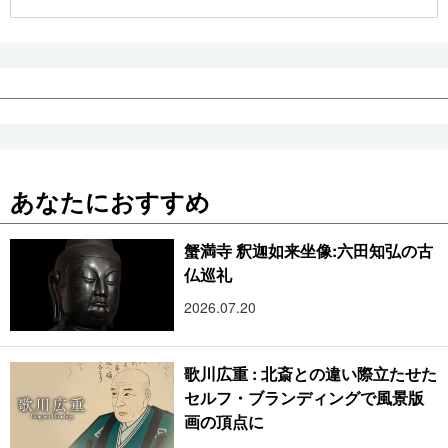
公式SNS
あなたにおすすめ
蟹満寺 釈迦如来坐像:六田知弘の古
仏巡礼
2026.07.20
歌川広重 : 北斎との違い際立たせた
セルフ・ブランディングで風景版
画の頂点に