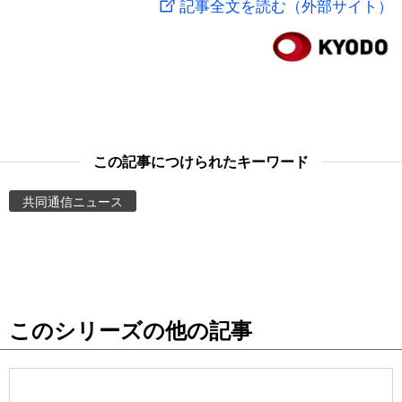
記事全文を読む（外部サイト）
スポーツ・東京2020
文化
動画/Live
科学・技術
Books
暮らし
Cinema
この記事につけられたキーワード
スポーツ・東京2020
Topics
共同通信ニュース
Images
People
このシリーズの他の記事
東京
お知らせ