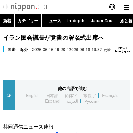
新着
カテゴリー
ニュース
In-depth
Japan Data
旅と暮
English
政治・外交
Topics
イラン国会議長が覚書の署名式出席へ
简体字
News
経済・ビジネス
国際・海外
2026.06.16 19:20 / 2026.06.16 19:37
Images
更新
繁體字
from Japan
カテゴリー
国際・海外
People
Français
政治・外交
ニュース
社会
東京
Español
他の言語で読む
経済・ビジネス
トップ
In-depth
文化
お知らせ
English
日本語
简体字
繁體字
Français
العربية
Español
العربية
Русский
国際
アーカイブ
Japan Data
科学・技術
Русский
社会
旅と暮らし
暮らし
共同通信ニュース速報