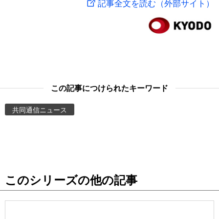
記事全文を読む（外部サイト）
スポーツ・東京2020
文化
動画/Live
科学・技術
Books
暮らし
Cinema
この記事につけられたキーワード
スポーツ・東京2020
Topics
共同通信ニュース
Images
People
このシリーズの他の記事
東京
お知らせ