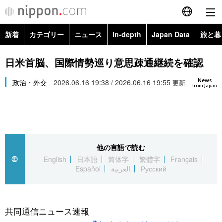
新着
カテゴリー
ニュース
In-depth
Japan Data
旅と暮
English
政治・外交
Topics
日米首脳、国際情勢巡り意思疎通継続を確認
简体字
News
経済・ビジネス
政治・外交
2026.06.16 19:38 / 2026.06.16 19:55
Images
更新
繁體字
from Japan
カテゴリー
国際・海外
People
Français
政治・外交
ニュース
社会
東京
Español
他の言語で読む
経済・ビジネス
トップ
In-depth
文化
お知らせ
English
日本語
简体字
繁體字
Français
العربية
Español
العربية
Русский
国際
アーカイブ
Japan Data
科学・技術
Русский
社会
旅と暮らし
暮らし
共同通信ニュース速報