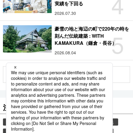
4
実績を下回る
2026.07.30
豪雪の地と海辺の町で220年の時を
5
刻んだ伝統建築 : WITH
KAMAKURA（鎌倉・長谷）
2026.08.04
もっと見る
注目のキーワード
共同通信ニュース
気象・災害
災害
観光
気象庁
熊本
熊本地震
地震
津波