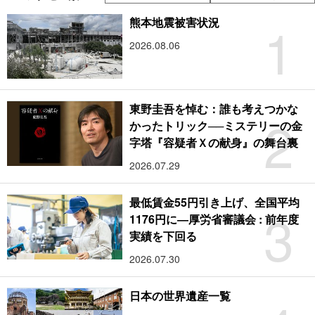
1
熊本地震被害状況
2026.08.06
東野圭吾を悼む：誰も考えつかな
2
かったトリック──ミステリーの金
字塔『容疑者Ｘの献身』の舞台裏
2026.07.29
最低賃金55円引き上げ、全国平均
3
1176円に―厚労省審議会 : 前年度
実績を下回る
2026.07.30
日本の世界遺産一覧