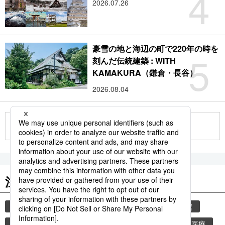
4
2026.07.26
豪雪の地と海辺の町で220年の時を
5
刻んだ伝統建築 : WITH
KAMAKURA（鎌倉・長谷）
2026.08.04
もっと見る
注目のキーワード
共同通信ニュース
災害
気象・災害
地震
気象庁
津波
熊本
熊本地震
健康・医療