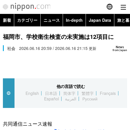
新着
カテゴリー
ニュース
In-depth
Japan Data
旅と暮
English
政治・外交
Topics
福岡市、学校衛生検査の未実施は12項目に
简体字
News
経済・ビジネス
社会
2026.06.16 20:59 / 2026.06.16 21:15
Images
更新
繁體字
from Japan
カテゴリー
国際・海外
People
Français
政治・外交
ニュース
社会
東京
Español
他の言語で読む
経済・ビジネス
トップ
In-depth
文化
お知らせ
English
日本語
简体字
繁體字
Français
العربية
Español
العربية
Русский
国際
アーカイブ
Japan Data
科学・技術
Русский
社会
旅と暮らし
暮らし
共同通信ニュース速報