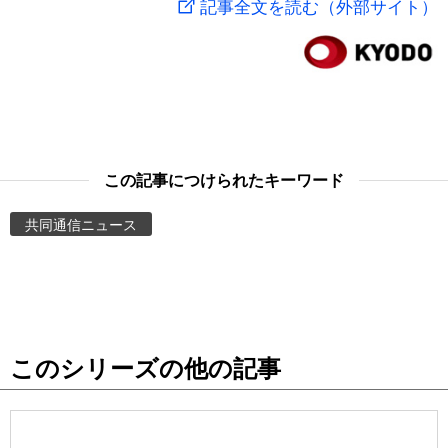
記事全文を読む（外部サイト）
スポーツ・東京2020
文化
動画/Live
科学・技術
Books
暮らし
Cinema
この記事につけられたキーワード
スポーツ・東京2020
Topics
共同通信ニュース
Images
People
このシリーズの他の記事
東京
お知らせ