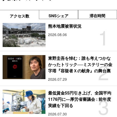
SNSシェア
滞在時間
アクセス数
1
熊本地震被害状況
2026.08.06
東野圭吾を悼む：誰も考えつかな
2
かったトリック──ミステリーの金
字塔『容疑者Ｘの献身』の舞台裏
2026.07.29
最低賃金55円引き上げ、全国平均
3
1176円に―厚労省審議会 : 前年度
実績を下回る
2026.07.30