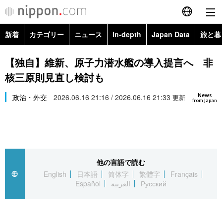
新着
カテゴリー
ニュース
In-depth
Japan Data
旅と暮
English
政治・外交
Topics
【独自】維新、原子力潜水艦の導入提言へ 非
简体字
核三原則見直し検討も
経済・ビジネス
Images
繁體字
カテゴリー
News
政治・外交
2026.06.16 21:16 / 2026.06.16 21:33
更新
from Japan
国際・海外
People
Français
政治・外交
ニュース
社会
東京
Español
経済・ビジネス
トップ
In-depth
文化
お知らせ
العربية
他の言語で読む
English
日本語
简体字
繁體字
Français
国際
アーカイブ
Japan Data
科学・技術
Español
العربية
Русский
Русский
社会
旅と暮らし
暮らし