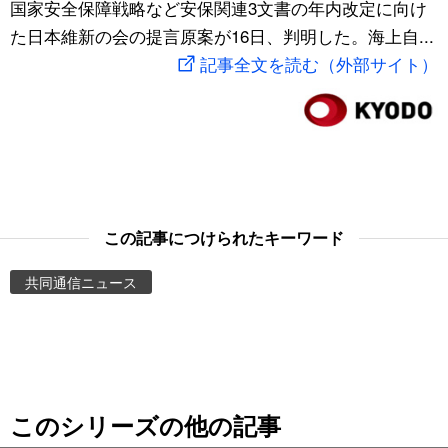
国家安全保障戦略など安保関連3文書の年内改定に向け
スポーツ・東京2020
文化
動画/Live
た日本維新の会の提言原案が16日、判明した。海上自...
記事全文を読む（外部サイト）
科学・技術
Books
暮らし
Cinema
スポーツ・東京2020
Topics
この記事につけられたキーワード
Images
共同通信ニュース
People
東京
このシリーズの他の記事
お知らせ