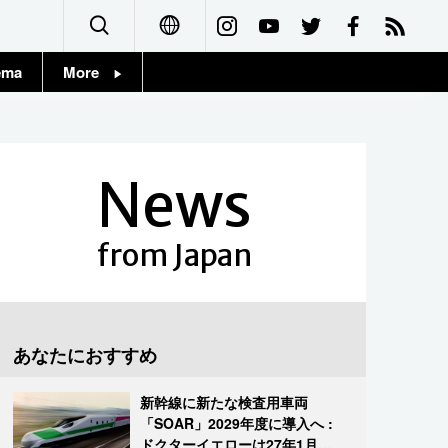
ema
More
English
Topics
简体字
Images
News
繁體字
People
Français
from Japan
東京
Español
お知らせ
العربية
あなたにおすすめ
Русский
新幹線に新たな検査用車両
「SOAR」2029年度に導入へ :
ドクターイエローは27年1月に