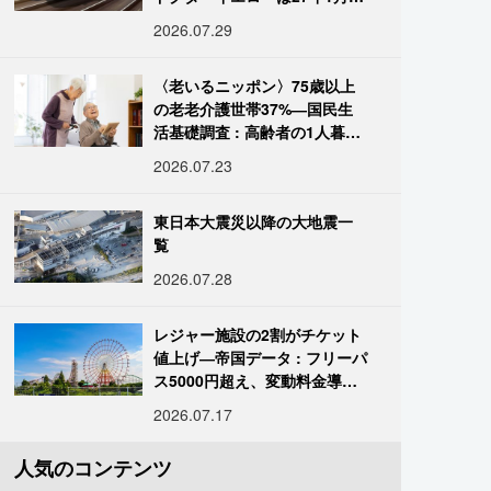
引退
2026.07.29
〈老いるニッポン〉75歳以上
の老老介護世帯37%―国民生
活基礎調査 : 高齢者の1人暮ら
し933万人超
2026.07.23
東日本大震災以降の大地震一
覧
2026.07.28
レジャー施設の2割がチケット
値上げ―帝国データ : フリーパ
ス5000円超え、変動料金導入
進む
2026.07.17
人気のコンテンツ