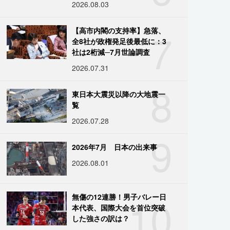
2026.08.03
7
【高市内閣の支持率】急落、
全8社が政権発足後最低に：3
社は2桁減─7月世論調査
2026.07.31
8
東日本大震災以降の大地震一
覧
2026.07.28
9
2026年7月 日本の出来事
2026.08.01
10
無傷の12連勝！男子バレー日
本代表、国際大会を首位突破
した強さの訳は？