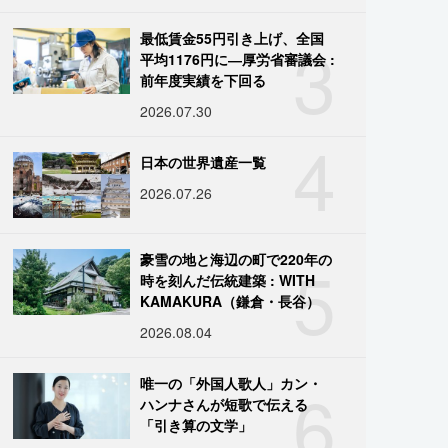
3
最低賃金55円引き上げ、全国
平均1176円に―厚労省審議会 :
前年度実績を下回る
2026.07.30
4
日本の世界遺産一覧
2026.07.26
5
豪雪の地と海辺の町で220年の
時を刻んだ伝統建築 : WITH
KAMAKURA（鎌倉・長谷）
2026.08.04
6
唯一の「外国人歌人」カン・
ハンナさんが短歌で伝える
「引き算の文学」