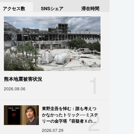
アクセス数
SNSシェア
滞在時間
1
熊本地震被害状況
2026.08.06
2
東野圭吾を悼む：誰も考えつ
かなかったトリック──ミステ
リーの金字塔『容疑者Ｘの献
身』の舞台裏
2026.07.29