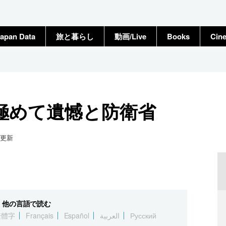
apan Data
旅と暮らし
動画/Live
Books
Cin
極めて遺憾と防衛省
更新
他の言語で読む
繁體字
Français
Español
العربية
Русский