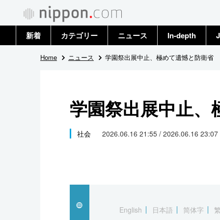
新着
カテゴリー
ニュース
In-depth
J
政治・外交
トップ
Home
ニュース
学園祭出展中止、極めて遺憾と防衛省
経済・ビジネス
アーカイブ
学園祭出展中止、
国際
社会
社会
2026.06.16 21:55 / 2026.06.16 23:07
文化
科学・技術
暮らし
English
日本語
简体字