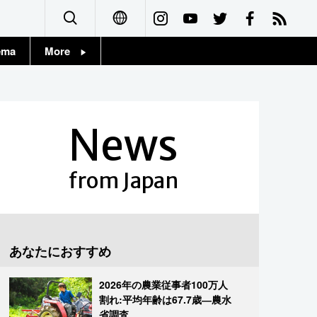
ema
More
English
Topics
简体字
Images
News
繁體字
People
Français
from Japan
東京
Español
お知らせ
العربية
あなたにおすすめ
Русский
2026年の農業従事者100万人
割れ:平均年齢は67.7歳―農水
省調査