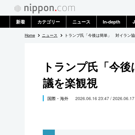
新着
カテゴリー
ニュース
In-depth
J
政治・外交
トップ
Home
ニュース
トランプ氏「今後は簡単」 対イラン協
経済・ビジネス
アーカイブ
トランプ氏「今後
国際
議を楽観視
社会
文化
国際・海外
2026.06.16 23:47 / 2026.06.1
科学・技術
暮らし