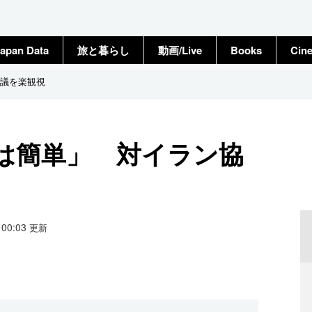
apan Data
旅と暮らし
動画/Live
Books
Cin
議を楽観視
は簡単」 対イラン協
7 00:03
更新