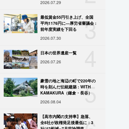
2026.07.29
3
最低賃金55円引き上げ、全国
平均1176円に―厚労省審議会 :
前年度実績を下回る
2026.07.30
4
日本の世界遺産一覧
2026.07.26
5
豪雪の地と海辺の町で220年の
時を刻んだ伝統建築 : WITH
KAMAKURA（鎌倉・長谷）
2026.08.04
6
【高市内閣の支持率】急落、
全8社が政権発足後最低に：3
社は2桁減─7月世論調査