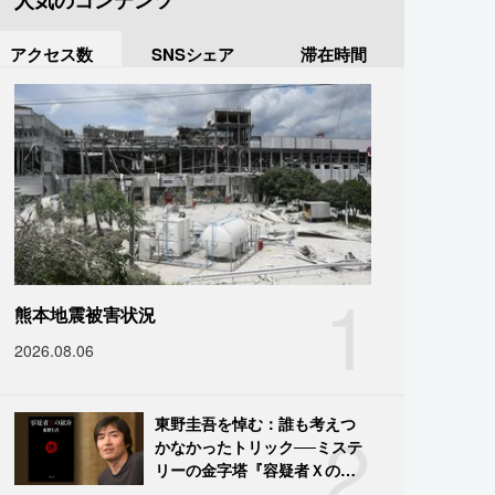
人気のコンテンツ
アクセス数
SNSシェア
滞在時間
1
熊本地震被害状況
2026.08.06
2
東野圭吾を悼む：誰も考えつ
かなかったトリック──ミステ
リーの金字塔『容疑者Ｘの献
身』の舞台裏