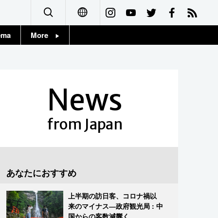
ema
More
English
Topics
简体字
Images
News
繁體字
People
Français
from Japan
東京
Español
お知らせ
العربية
あなたにおすすめ
Русский
上半期の訪日客、コロナ禍以
来のマイナス―政府観光局 : 中
国からの客数減響く