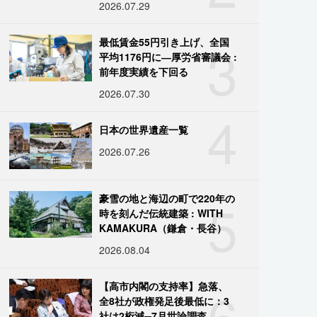
2026.07.29
3
最低賃金55円引き上げ、全国
平均1176円に―厚労省審議会 :
前年度実績を下回る
2026.07.30
4
日本の世界遺産一覧
2026.07.26
5
豪雪の地と海辺の町で220年の
時を刻んだ伝統建築 : WITH
KAMAKURA（鎌倉・長谷）
2026.08.04
6
【高市内閣の支持率】急落、
全8社が政権発足後最低に：3
社は2桁減─7月世論調査