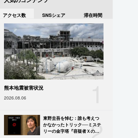
人気のコンテンツ
アクセス数
SNSシェア
滞在時間
1
熊本地震被害状況
2026.08.06
2
東野圭吾を悼む：誰も考えつ
かなかったトリック──ミステ
リーの金字塔『容疑者Ｘの献
身』の舞台裏