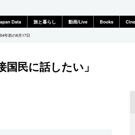
apan Data
旅と暮らし
動画/Live
Books
Cin
4年前の6月17日
直接国民に話したい」