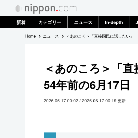
新着
カテゴリー
ニュース
In-depth
J
政治・外交
トップ
Home
ニュース
＜あのころ＞「直接国民に話したい」 5
経済・ビジネス
アーカイブ
＜あのころ＞「
国際
54年前の6月17日
社会
文化
2026.06.17 00:02 / 2026.06.17 00:19
更新
科学・技術
暮らし