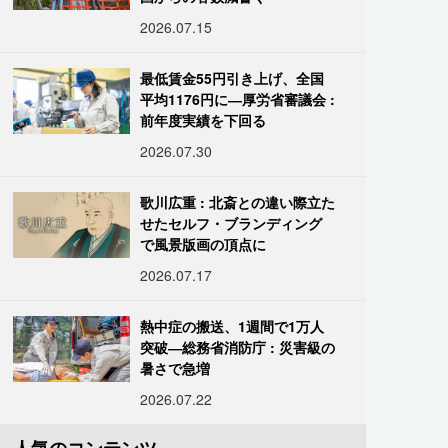
2026.07.15
最低賃金55円引き上げ、全国
平均1176円に―厚労省審議会 :
前年度実績を下回る
2026.07.30
歌川広重 : 北斎との違い際立た
せたセルフ・ブランディング
で風景版画の頂点に
2026.07.17
熱中症の搬送、1週間で1万人
突破―総務省消防庁 : 災害級の
暑さで急増
2026.07.22