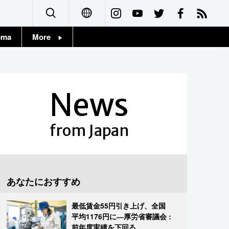
ema
More
English
Topics
简体字
Images
News
繁體字
People
Français
from Japan
東京
Español
お知らせ
العربية
あなたにおすすめ
Русский
最低賃金55円引き上げ、全国
平均1176円に―厚労省審議会 :
前年度実績を下回る