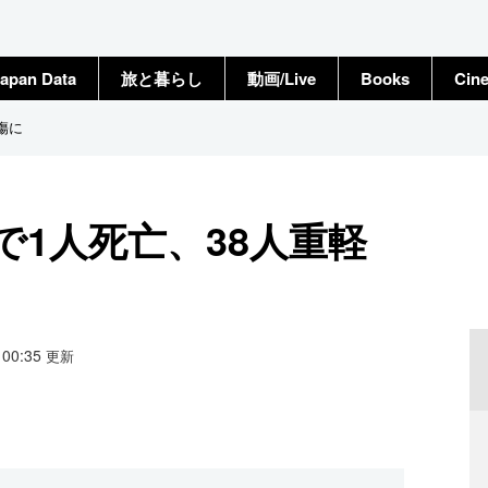
apan Data
旅と暮らし
動画/Live
Books
Cin
傷に
1人死亡、38人重軽
7 00:35
更新