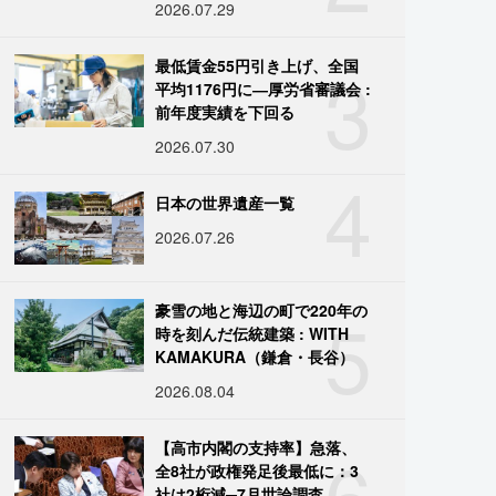
2026.07.29
3
最低賃金55円引き上げ、全国
平均1176円に―厚労省審議会 :
前年度実績を下回る
2026.07.30
4
日本の世界遺産一覧
2026.07.26
5
豪雪の地と海辺の町で220年の
時を刻んだ伝統建築 : WITH
KAMAKURA（鎌倉・長谷）
2026.08.04
6
【高市内閣の支持率】急落、
全8社が政権発足後最低に：3
社は2桁減─7月世論調査