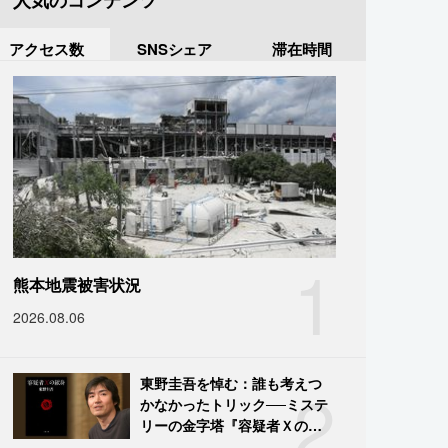
人気のコンテンツ
アクセス数
SNSシェア
滞在時間
1
熊本地震被害状況
2026.08.06
2
東野圭吾を悼む：誰も考えつ
かなかったトリック──ミステ
リーの金字塔『容疑者Ｘの献
身』の舞台裏