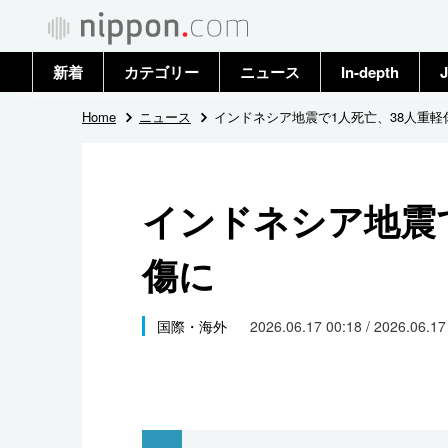
新着
カテゴリー
ニュース
In-depth
J
政治・外交
トップ
Home
ニュース
インドネシア地震で1人死亡、38人重軽
経済・ビジネス
アーカイブ
インドネシア地震で
国際
傷に
社会
文化
国際・海外
2026.06.17 00:18 / 2026.06.1
科学・技術
暮らし