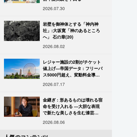
2026.07.30
岩壁を御神体とする「神内神
社」:大坂寛「神のあるところ
へ」 石の章(20)
2026.08.02
レジャー施設の2割がチケット
値上げ―帝国データ : フリーパ
ス5000円超え、変動料金導入
進む
2026.07.17
金継ぎ : 形あるものは壊れる宿
命を受け入れる ―大胆な表現
で新たな美しさを生む漆芸修
復師・末崎広樹
2026.08.06