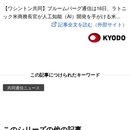
スポーツ・東京2020
【ワシントン共同】ブルームバーグ通信は16日、ラトニ
文化
動画/Live
ック米商務長官が人工知能（AI）開発を手がける米...
記事全文を読む（外部サイト）
科学・技術
Books
暮らし
Cinema
スポーツ・東京2020
Topics
Images
この記事につけられたキーワード
共同通信ニュース
People
東京
お知らせ
このシリーズの他の記事