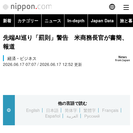
新着
カテゴリー
ニュース
In-depth
Japan Data
旅と暮
English
政治・外交
Topics
先端AI巡り「罰則」警告 米商務長官が書簡、
简体字
報道
経済・ビジネス
Images
繁體字
カテゴリー
News
経済・ビジネス
from Japan
2026.06.17 07:07 / 2026.06.17 12:52
国際・海外
更新
People
Français
政治・外交
ニュース
社会
東京
Español
経済・ビジネス
トップ
In-depth
文化
お知らせ
العربية
他の言語で読む
国際
アーカイブ
Japan Data
科学・技術
English
日本語
简体字
繁體字
Français
Русский
Español
العربية
Русский
社会
旅と暮らし
暮らし