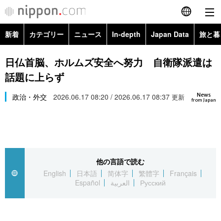
新着
カテゴリー
ニュース
In-depth
Japan Data
旅と暮
English
政治・外交
Topics
日仏首脳、ホルムズ安全へ努力 自衛隊派遣は
简体字
話題に上らず
経済・ビジネス
Images
繁體字
カテゴリー
News
政治・外交
2026.06.17 08:20 / 2026.06.17 08:37
更新
from Japan
国際・海外
People
Français
政治・外交
ニュース
社会
東京
Español
経済・ビジネス
トップ
In-depth
文化
お知らせ
العربية
他の言語で読む
English
日本語
简体字
繁體字
Français
国際
アーカイブ
Japan Data
科学・技術
Español
العربية
Русский
Русский
社会
旅と暮らし
暮らし