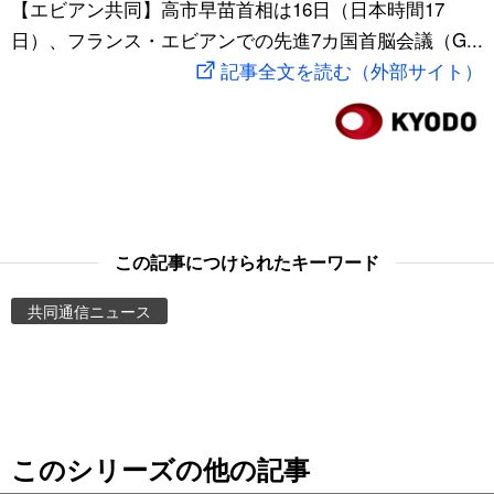
【エビアン共同】高市早苗首相は16日（日本時間17
スポーツ・東京2020
文化
動画/Live
日）、フランス・エビアンでの先進7カ国首脳会議（G...
記事全文を読む（外部サイト）
科学・技術
Books
暮らし
Cinema
スポーツ・東京2020
Topics
この記事につけられたキーワード
Images
共同通信ニュース
People
東京
このシリーズの他の記事
お知らせ