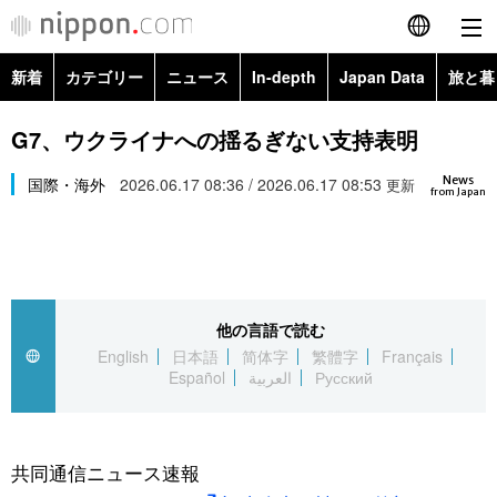
新着
カテゴリー
ニュース
In-depth
Japan Data
旅と暮
English
政治・外交
Topics
G7、ウクライナへの揺るぎない支持表明
简体字
News
経済・ビジネス
国際・海外
2026.06.17 08:36 / 2026.06.17 08:53
Images
更新
繁體字
from Japan
カテゴリー
国際・海外
People
Français
政治・外交
ニュース
社会
東京
Español
他の言語で読む
経済・ビジネス
トップ
In-depth
文化
お知らせ
English
日本語
简体字
繁體字
Français
العربية
Español
العربية
Русский
国際
アーカイブ
Japan Data
科学・技術
Русский
社会
旅と暮らし
暮らし
共同通信ニュース速報