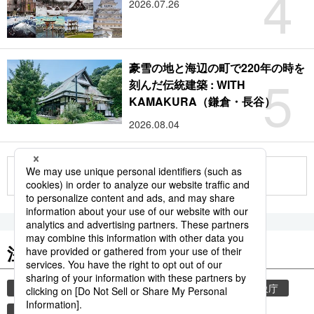
4
2026.07.26
豪雪の地と海辺の町で220年の時を
5
刻んだ伝統建築 : WITH
KAMAKURA（鎌倉・長谷）
2026.08.04
もっと見る
注目のキーワード
共同通信ニュース
和食
気象・災害
気象庁
食材
災害
地震
津波
観光