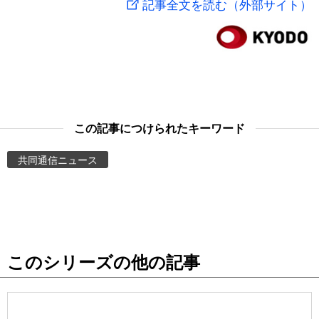
記事全文を読む（外部サイト）
スポーツ・東京2020
文化
動画/Live
科学・技術
Books
暮らし
Cinema
この記事につけられたキーワード
スポーツ・東京2020
Topics
共同通信ニュース
Images
People
このシリーズの他の記事
東京
お知らせ