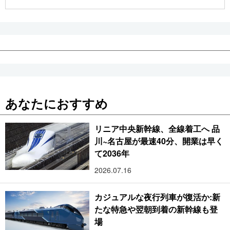
公式SNS
あなたにおすすめ
リニア中央新幹線、全線着工へ 品
川~名古屋が最速40分、開業は早く
て2036年
2026.07.16
カジュアルな夜行列車が復活か:新
たな特急や翌朝到着の新幹線も登
場