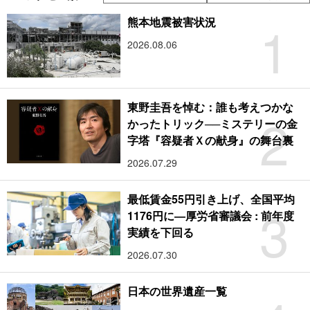
1
熊本地震被害状況
2026.08.06
東野圭吾を悼む：誰も考えつかな
2
かったトリック──ミステリーの金
字塔『容疑者Ｘの献身』の舞台裏
2026.07.29
最低賃金55円引き上げ、全国平均
3
1176円に―厚労省審議会 : 前年度
実績を下回る
2026.07.30
日本の世界遺産一覧