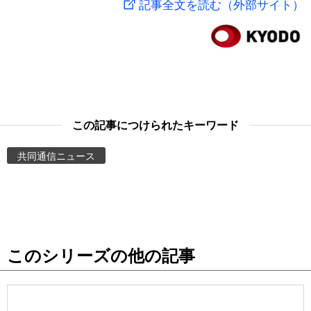
記事全文を読む（外部サイト）
スポーツ・東京2020
文化
動画/Live
科学・技術
Books
暮らし
Cinema
この記事につけられたキーワード
スポーツ・東京2020
Topics
共同通信ニュース
Images
People
このシリーズの他の記事
東京
お知らせ