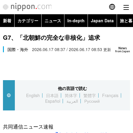
新着
カテゴリー
ニュース
In-depth
Japan Data
旅と暮
English
政治・外交
Topics
G7、「北朝鮮の完全な非核化」追求
简体字
News
経済・ビジネス
国際・海外
2026.06.17 08:37 / 2026.06.17 08:53
Images
更新
繁體字
from Japan
カテゴリー
国際・海外
People
Français
政治・外交
ニュース
社会
東京
Español
他の言語で読む
経済・ビジネス
トップ
In-depth
文化
お知らせ
English
日本語
简体字
繁體字
Français
العربية
Español
العربية
Русский
国際
アーカイブ
Japan Data
科学・技術
Русский
社会
旅と暮らし
暮らし
共同通信ニュース速報