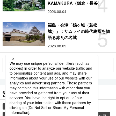
4
KAMAKURA（鎌倉・長谷）
2026.08.04
福島・会津「鶴ヶ城（若松
5
城）」：サムライの時代終焉を物
語る赤瓦の名城
2026.08.09
もっと見る
注目のキーワード
共同通信ニュース
観光
気象・災害
時事通信ニュース
災害
旅
環境・自然・生物