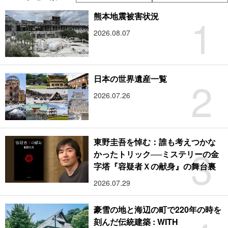
1
熊本地震被害状況
2026.08.07
2
日本の世界遺産一覧
2026.07.26
東野圭吾を悼む：誰も考えつかな
3
かったトリック──ミステリーの金
字塔『容疑者Ｘの献身』の舞台裏
2026.07.29
豪雪の地と海辺の町で220年の時を
刻んだ伝統建築 : WITH