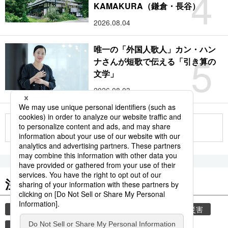
4
KAMAKURA（鎌倉・長谷）
2026.08.04
唯一の「外国人歌人」カン・ハン
5
ナさんが短歌で伝える「引き算の
文学」
2026.08.03
もっと見る
注目のキーワード
共同通信ニュース
時事通信ニュース
気象・災害
観光
旅
災害
鉄道
新幹線