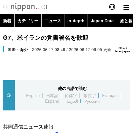
新着
カテゴリー
ニュース
In-depth
Japan Data
旅と暮
English
政治・外交
Topics
G7、米イランの覚書署名を歓迎
简体字
News
経済・ビジネス
国際・海外
2026.06.17 08:49 / 2026.06.17 09:05
Images
更新
繁體字
from Japan
カテゴリー
国際・海外
People
Français
政治・外交
ニュース
社会
東京
Español
他の言語で読む
経済・ビジネス
トップ
In-depth
文化
お知らせ
English
日本語
简体字
繁體字
Français
العربية
Español
العربية
Русский
国際
アーカイブ
Japan Data
科学・技術
Русский
社会
旅と暮らし
暮らし
共同通信ニュース速報