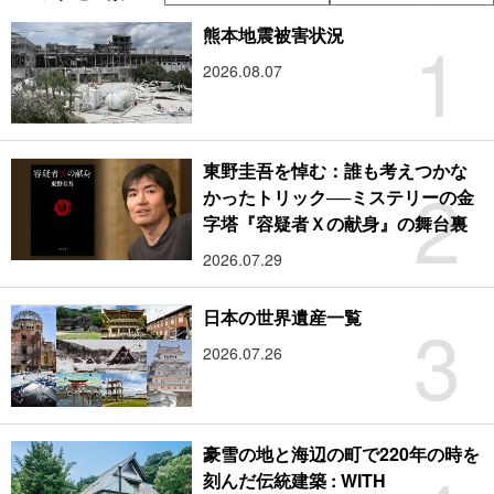
1
熊本地震被害状況
2026.08.07
東野圭吾を悼む：誰も考えつかな
2
かったトリック──ミステリーの金
字塔『容疑者Ｘの献身』の舞台裏
2026.07.29
3
日本の世界遺産一覧
2026.07.26
豪雪の地と海辺の町で220年の時を
刻んだ伝統建築 : WITH