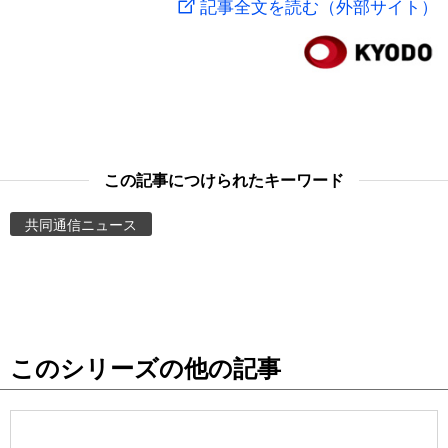
記事全文を読む（外部サイト）
スポーツ・東京2020
文化
動画/Live
科学・技術
Books
暮らし
Cinema
この記事につけられたキーワード
スポーツ・東京2020
Topics
共同通信ニュース
Images
People
このシリーズの他の記事
東京
お知らせ