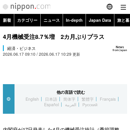
新着
カテゴリー
ニュース
In-depth
Japan Data
旅と暮
English
政治・外交
Topics
4月機械受注8.7％増 2カ月ぶりプラス
简体字
News
経済・ビジネス
経済・ビジネス
Images
繁體字
from Japan
2026.06.17 09:10 / 2026.06.17 10:29
更新
カテゴリー
国際・海外
People
Français
政治・外交
ニュース
社会
東京
Español
経済・ビジネス
トップ
In-depth
他の言語で読む
文化
お知らせ
العربية
English
日本語
简体字
繁體字
Français
Español
العربية
Русский
国際
アーカイブ
Japan Data
科学・技術
Русский
社会
旅と暮らし
暮らし
内閣府が17日発表した4月の機械受注統計（季節調整