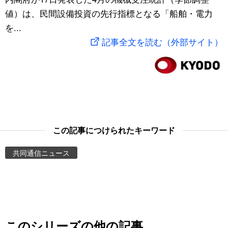
値）は、民間設備投資の先行指標となる「船舶・電力
スポーツ・東京2020
文化
動画/Live
を...
記事全文を読む（外部サイト）
科学・技術
Books
暮らし
Cinema
スポーツ・東京2020
Topics
この記事につけられたキーワード
Images
共同通信ニュース
People
東京
お知らせ
このシリーズの他の記事