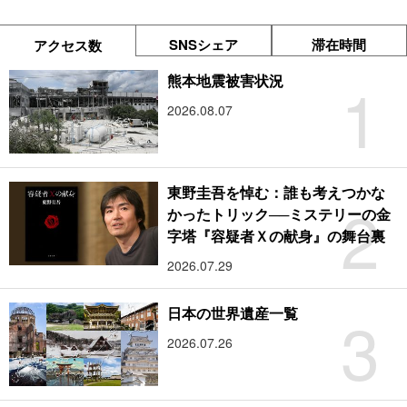
SNSシェア
滞在時間
アクセス数
1
熊本地震被害状況
2026.08.07
東野圭吾を悼む：誰も考えつかな
2
かったトリック──ミステリーの金
字塔『容疑者Ｘの献身』の舞台裏
2026.07.29
3
日本の世界遺産一覧
2026.07.26