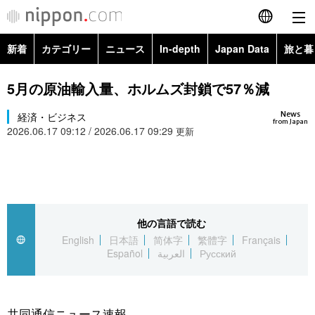
新着
カテゴリー
ニュース
In-depth
Japan Data
旅と暮
English
政治・外交
Topics
5月の原油輸入量、ホルムズ封鎖で57％減
简体字
News
経済・ビジネス
経済・ビジネス
Images
繁體字
from Japan
2026.06.17 09:12 / 2026.06.17 09:29
更新
カテゴリー
国際・海外
People
Français
政治・外交
ニュース
社会
東京
Español
経済・ビジネス
トップ
In-depth
他の言語で読む
文化
お知らせ
العربية
English
日本語
简体字
繁體字
Français
Español
العربية
Русский
国際
アーカイブ
Japan Data
科学・技術
Русский
社会
旅と暮らし
暮らし
共同通信ニュース速報