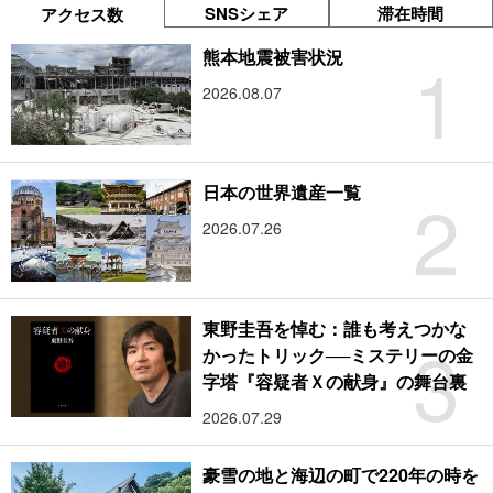
SNSシェア
滞在時間
アクセス数
1
熊本地震被害状況
2026.08.07
2
日本の世界遺産一覧
2026.07.26
東野圭吾を悼む：誰も考えつかな
3
かったトリック──ミステリーの金
字塔『容疑者Ｘの献身』の舞台裏
2026.07.29
豪雪の地と海辺の町で220年の時を