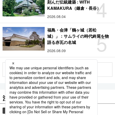
4
刻んだ伝統建築 : WITH
KAMAKURA（鎌倉・長谷）
2026.08.04
福島・会津「鶴ヶ城（若松
5
城）」：サムライの時代終焉を物
語る赤瓦の名城
2026.08.09
もっと見る
注目のキーワード
共同通信ニュース
気象・災害
災害