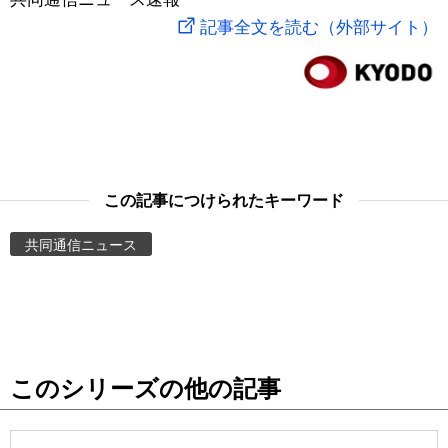
記事全文を読む（外部サイト）
スポーツ・東京2020
文化
動画/Live
科学・技術
Books
暮らし
Cinema
この記事につけられたキーワード
スポーツ・東京2020
Topics
共同通信ニュース
Images
People
東京
このシリーズの他の記事
お知らせ