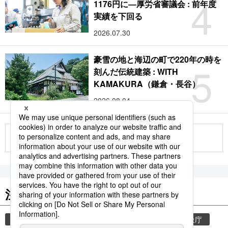
4
1176円に―厚労省審議会 : 前年度
実績を下回る
2026.07.30
豪雪の地と海辺の町で220年の時を
5
刻んだ伝統建築 : WITH
KAMAKURA（鎌倉・長谷）
2026.08.04
もっと見る
注目のキーワード
共同通信ニュース
気象・災害
災害
気象庁