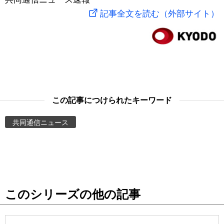
記事全文を読む（外部サイト）
スポーツ・東京2020
文化
動画/Live
科学・技術
Books
暮らし
Cinema
この記事につけられたキーワード
スポーツ・東京2020
Topics
共同通信ニュース
Images
People
東京
このシリーズの他の記事
お知らせ