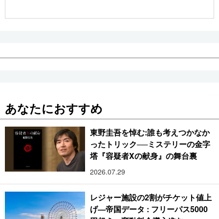
公式SNS
あなたにおすすめ
東野圭吾を悼む:誰も考えつかなか
ったトリック──ミステリーの金字
塔『容疑者Xの献身』の舞台裏
2026.07.29
レジャー施設の2割がチケット値上
げ―帝国データ : フリーパス5000