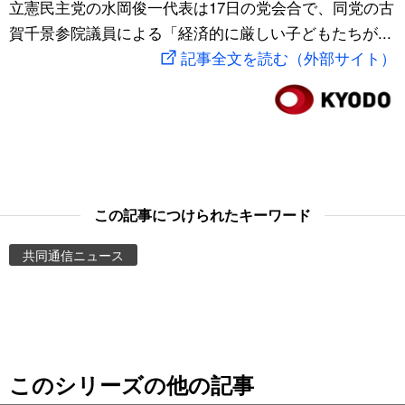
立憲民主党の水岡俊一代表は17日の党会合で、同党の古
スポーツ・東京2020
文化
動画/Live
賀千景参院議員による「経済的に厳しい子どもたちが...
記事全文を読む（外部サイト）
科学・技術
Books
暮らし
Cinema
スポーツ・東京2020
Topics
この記事につけられたキーワード
Images
共同通信ニュース
People
東京
このシリーズの他の記事
お知らせ