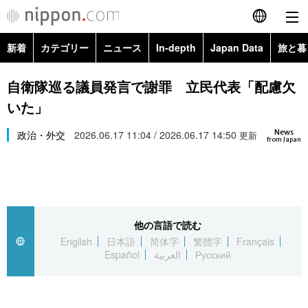
新着
カテゴリー
ニュース
In-depth
Japan Data
旅と暮
English
政治・外交
Topics
自衛隊巡る議員発言で謝罪 立民代表「配慮欠
简体字
いた」
経済・ビジネス
Images
繁體字
カテゴリー
News
政治・外交
2026.06.17 11:04 / 2026.06.17 14:50
更新
from Japan
国際・海外
People
Français
政治・外交
ニュース
社会
東京
Español
経済・ビジネス
トップ
In-depth
文化
お知らせ
العربية
他の言語で読む
English
日本語
简体字
繁體字
Français
国際
アーカイブ
Japan Data
科学・技術
Español
العربية
Русский
Русский
社会
旅と暮らし
暮らし