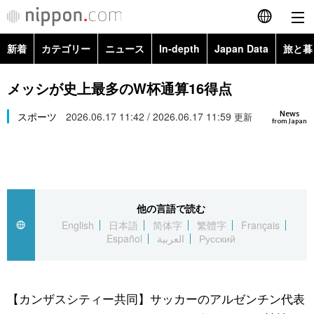
新着
カテゴリー
ニュース
In-depth
Japan Data
旅と暮
English
政治・外交
Topics
メッシが史上最多のW杯通算16得点
简体字
News
経済・ビジネス
スポーツ
2026.06.17 11:42 / 2026.06.17 11:59
Images
更新
繁體字
from Japan
カテゴリー
国際・海外
People
Français
政治・外交
ニュース
社会
東京
Español
他の言語で読む
経済・ビジネス
トップ
In-depth
文化
お知らせ
English
日本語
简体字
繁體字
Français
العربية
Español
العربية
Русский
国際
アーカイブ
Japan Data
科学・技術
Русский
社会
旅と暮らし
暮らし
【カンザスシティー共同】サッカーのアルゼンチン代表