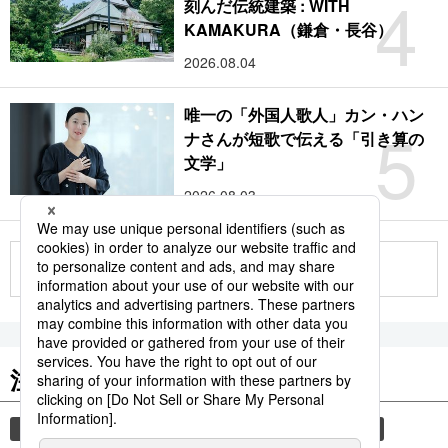
4
刻んだ伝統建築 : WITH
KAMAKURA（鎌倉・長谷）
2026.08.04
唯一の「外国人歌人」カン・ハン
5
ナさんが短歌で伝える「引き算の
文学」
2026.08.03
もっと見る
注目のキーワード
共同通信ニュース
和食
食材
スパイス