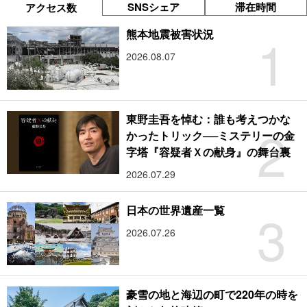
SNSシェア
滞在時間
アクセス数
1
熊本地震被害状況
2026.08.07
東野圭吾を悼む：誰も考えつかな
2
かったトリック──ミステリーの金
字塔『容疑者Ｘの献身』の舞台裏
2026.07.29
3
日本の世界遺産一覧
2026.07.26
豪雪の地と海辺の町で220年の時を