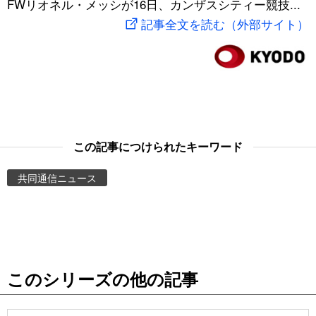
FWリオネル・メッシが16日、カンザスシティー競技...
スポーツ・東京2020
文化
動画/Live
記事全文を読む（外部サイト）
科学・技術
Books
暮らし
Cinema
スポーツ・東京2020
Topics
この記事につけられたキーワード
共同通信ニュース
Images
People
東京
このシリーズの他の記事
お知らせ