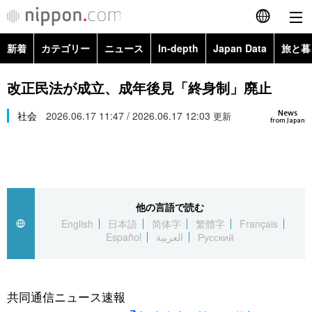
新着
カテゴリー
ニュース
In-depth
Japan Data
旅と暮
English
政治・外交
Topics
改正民法が成立、成年後見「終身制」廃止
简体字
News
経済・ビジネス
社会
2026.06.17 11:47 / 2026.06.17 12:03
Images
更新
繁體字
from Japan
カテゴリー
国際・海外
People
Français
政治・外交
ニュース
社会
東京
Español
他の言語で読む
経済・ビジネス
トップ
In-depth
文化
お知らせ
English
日本語
简体字
繁體字
Français
العربية
Español
العربية
Русский
国際
アーカイブ
Japan Data
科学・技術
Русский
社会
旅と暮らし
暮らし
共同通信ニュース速報