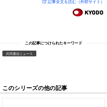
記事全文を読む（外部サイト）
スポーツ・東京2020
文化
動画/Live
科学・技術
Books
暮らし
Cinema
この記事につけられたキーワード
スポーツ・東京2020
Topics
共同通信ニュース
Images
People
このシリーズの他の記事
東京
お知らせ