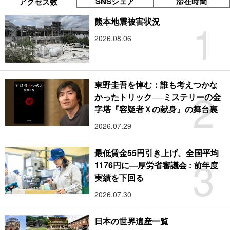
SNSシェア
滞在時間
アクセス数
1
熊本地震被害状況
2026.08.06
東野圭吾を悼む：誰も考えつかな
2
かったトリック──ミステリーの金
字塔『容疑者Ｘの献身』の舞台裏
2026.07.29
最低賃金55円引き上げ、全国平均
3
1176円に―厚労省審議会 : 前年度
実績を下回る
2026.07.30
日本の世界遺産一覧