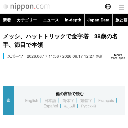
新着
カテゴリー
ニュース
In-depth
Japan Data
旅と暮
English
政治・外交
Topics
メッシ、ハットトリックで金字塔 38歳の名
简体字
手、節目で本領
経済・ビジネス
Images
繁體字
カテゴリー
News
スポーツ
2026.06.17 11:56 / 2026.06.17 12:27
更新
from Japan
国際・海外
People
Français
政治・外交
ニュース
社会
東京
Español
経済・ビジネス
トップ
In-depth
文化
お知らせ
العربية
他の言語で読む
English
日本語
简体字
繁體字
Français
国際
アーカイブ
Japan Data
科学・技術
Español
العربية
Русский
Русский
社会
旅と暮らし
暮らし