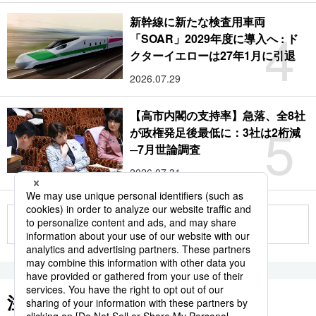
新幹線に新たな検査用車両
4
「SOAR」2029年度に導入へ : ド
クターイエローは27年1月に引退
2026.07.29
【高市内閣の支持率】急落、全8社
5
が政権発足後最低に：3社は2桁減
─7月世論調査
2026.07.31
もっと見る
注目のキーワード