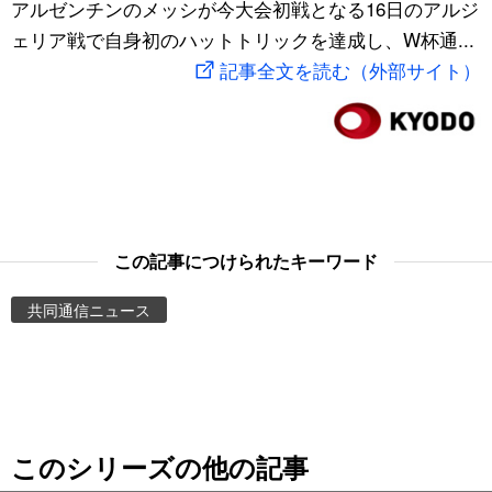
アルゼンチンのメッシが今大会初戦となる16日のアルジ
スポーツ・東京2020
文化
動画/Live
ェリア戦で自身初のハットトリックを達成し、W杯通...
記事全文を読む（外部サイト）
科学・技術
Books
暮らし
Cinema
スポーツ・東京2020
Topics
この記事につけられたキーワード
Images
共同通信ニュース
People
東京
このシリーズの他の記事
お知らせ