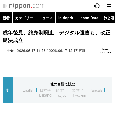
新着
カテゴリー
ニュース
In-depth
Japan Data
旅と暮
English
政治・外交
Topics
成年後見、終身制廃止 デジタル遺言も、改正
简体字
民法成立
経済・ビジネス
Images
繁體字
カテゴリー
News
社会
2026.06.17 11:56 / 2026.06.17 12:17
更新
from Japan
国際・海外
People
Français
政治・外交
ニュース
社会
東京
Español
経済・ビジネス
トップ
In-depth
文化
お知らせ
العربية
他の言語で読む
English
日本語
简体字
繁體字
Français
国際
アーカイブ
Japan Data
科学・技術
Español
العربية
Русский
Русский
社会
旅と暮らし
暮らし