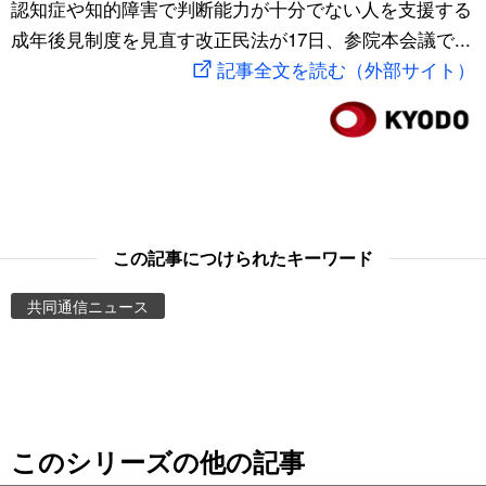
認知症や知的障害で判断能力が十分でない人を支援する
スポーツ・東京2020
文化
動画/Live
成年後見制度を見直す改正民法が17日、参院本会議で...
記事全文を読む（外部サイト）
科学・技術
Books
暮らし
Cinema
スポーツ・東京2020
Topics
この記事につけられたキーワード
Images
共同通信ニュース
People
東京
このシリーズの他の記事
お知らせ