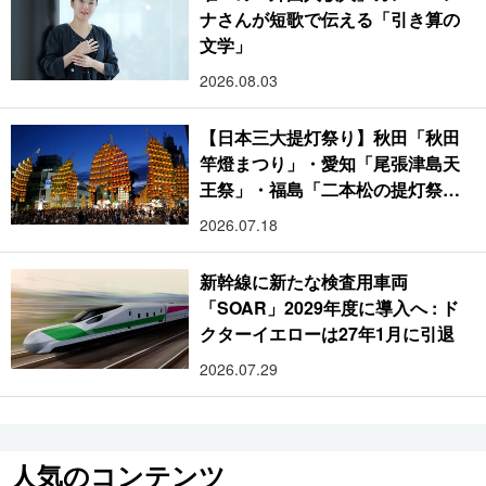
ナさんが短歌で伝える「引き算の
文学」
2026.08.03
【日本三大提灯祭り】秋田「秋田
竿燈まつり」・愛知「尾張津島天
王祭」・福島「二本松の提灯祭
り」:おびただしい灯火が夜空を照
2026.07.18
らす光の祭典
新幹線に新たな検査用車両
「SOAR」2029年度に導入へ : ド
クターイエローは27年1月に引退
2026.07.29
人気のコンテンツ