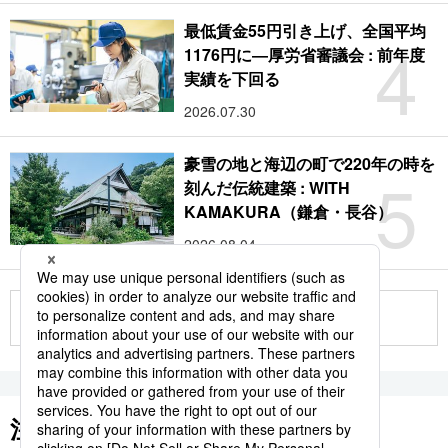
最低賃金55円引き上げ、全国平均
4
1176円に―厚労省審議会 : 前年度
実績を下回る
2026.07.30
豪雪の地と海辺の町で220年の時を
5
刻んだ伝統建築 : WITH
KAMAKURA（鎌倉・長谷）
2026.08.04
もっと見る
注目のキーワード