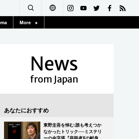
ema
More
English
Topics
简体字
Images
News
繁體字
People
Français
from Japan
東京
Español
お知らせ
العربية
あなたにおすすめ
Русский
東野圭吾を悼む:誰も考えつか
なかったトリック──ミステリ
ーの金字塔『容疑者Xの献身』