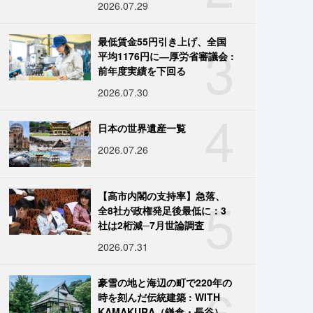
2026.07.29
3
最低賃金55円引き上げ、全国
平均1176円に―厚労省審議会 :
前年度実績を下回る
2026.07.30
4
日本の世界遺産一覧
2026.07.26
5
【高市内閣の支持率】急落、
全8社が政権発足後最低に：3
社は2桁減─7月世論調査
2026.07.31
6
豪雪の地と海辺の町で220年の
時を刻んだ伝統建築 : WITH
KAMAKURA（鎌倉・長谷）