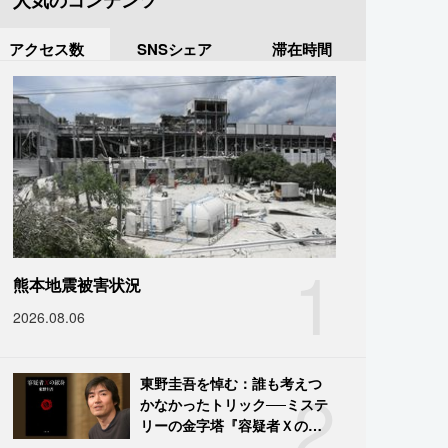
人気のコンテンツ
アクセス数
SNSシェア
滞在時間
1
熊本地震被害状況
2026.08.06
2
東野圭吾を悼む：誰も考えつ
かなかったトリック──ミステ
リーの金字塔『容疑者Ｘの献
身』の舞台裏