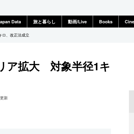
apan Data
旅と暮らし
動画/Live
Books
Cin
キロ、改正法成立
リア拡大 対象半径1キ
更新