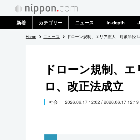
新着
カテゴリー
ニュース
In-depth
J
政治・外交
トップ
Home
ニュース
ドローン規制、エリア拡大 対象半径1
経済・ビジネス
アーカイブ
ドローン規制、エ
国際
ロ、改正法成立
社会
文化
社会
2026.06.17 12:02 / 2026.06.17 12:19
科学・技術
暮らし