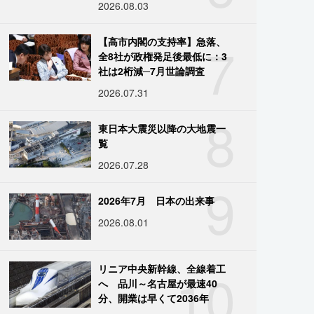
2026.08.03
7
【高市内閣の支持率】急落、
全8社が政権発足後最低に：3
社は2桁減─7月世論調査
2026.07.31
8
東日本大震災以降の大地震一
覧
2026.07.28
9
2026年7月 日本の出来事
2026.08.01
10
リニア中央新幹線、全線着工
へ 品川～名古屋が最速40
分、開業は早くて2036年