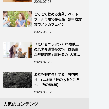
2026.07.26
ごくごく飲める麦茶、ペット
ボトル市場で存在感 : 熱中症対
策でノンカフェイン
2026.08.07
〈老いるニッポン〉75歳以上
の老老介護世帯37%―国民生
活基礎調査 : 高齢者の1人暮ら
し933万人超
2026.07.23
岩壁を御神体とする「神内神
社」:大坂寛「神のあるところ
へ」 石の章(20)
2026.08.02
人気のコンテンツ