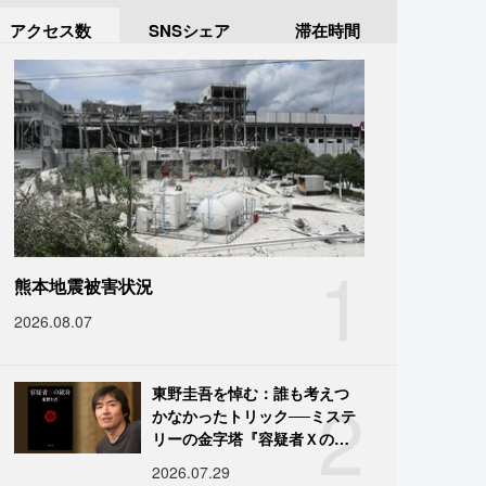
アクセス数
SNSシェア
滞在時間
1
熊本地震被害状況
2026.08.07
2
東野圭吾を悼む：誰も考えつ
かなかったトリック──ミステ
リーの金字塔『容疑者Ｘの献
身』の舞台裏
2026.07.29