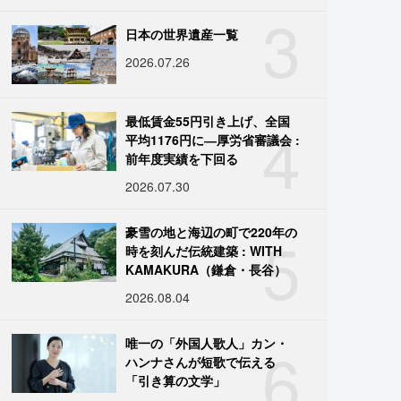
3
日本の世界遺産一覧
2026.07.26
4
最低賃金55円引き上げ、全国
平均1176円に―厚労省審議会 :
前年度実績を下回る
2026.07.30
5
豪雪の地と海辺の町で220年の
時を刻んだ伝統建築 : WITH
KAMAKURA（鎌倉・長谷）
2026.08.04
6
唯一の「外国人歌人」カン・
ハンナさんが短歌で伝える
「引き算の文学」