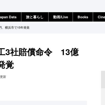
apan Data
旅と暮らし
動画/Live
Books
Cin
円、横浜市で15年発覚
3社賠償命令 13億
発覚
更新