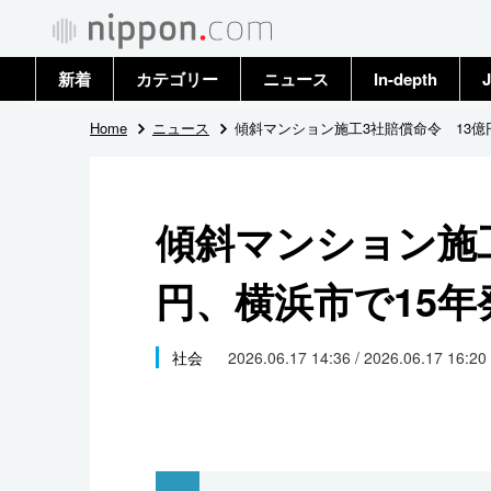
新着
カテゴリー
ニュース
In-depth
J
政治・外交
トップ
Home
ニュース
傾斜マンション施工3社賠償命令 13億
経済・ビジネス
アーカイブ
傾斜マンション施工
国際
円、横浜市で15年
社会
文化
社会
2026.06.17 14:36 / 2026.06.17 16:20
科学・技術
暮らし