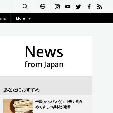
ema
More
English
Topics
简体字
Images
News
繁體字
People
Français
from Japan
東京
Español
お知らせ
العربية
あなたにおすすめ
Русский
干瓢(かんぴょう): 甘辛く煮含
めてすしの具材が定番