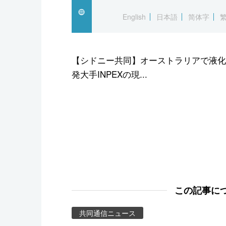
スポーツ・東京2020
English
日本語
简体字
【シドニー共同】オーストラリアで液化
発大手INPEXの現...
この記事に
共同通信ニュース