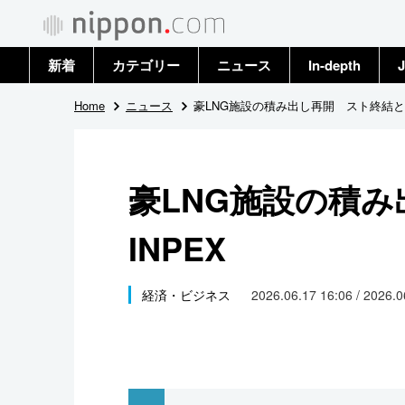
新着
カテゴリー
ニュース
In-depth
J
政治・外交
トップ
Home
ニュース
豪LNG施設の積み出し再開 スト終結とI
経済・ビジネス
アーカイブ
豪LNG施設の積
国際
INPEX
社会
文化
経済・ビジネス
2026.06.17 16:06 / 2026.
科学・技術
暮らし