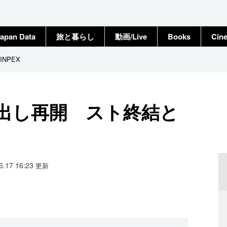
apan Data
旅と暮らし
動画/Live
Books
Cin
NPEX
み出し再開 スト終結と
06.17 16:23
更新