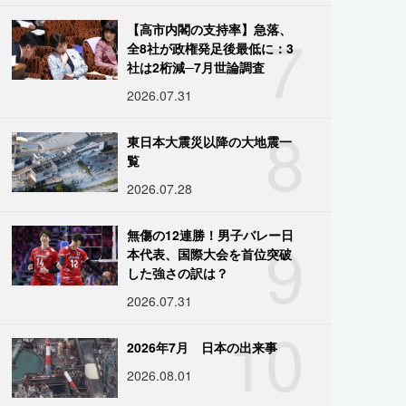
7
【高市内閣の支持率】急落、
全8社が政権発足後最低に：3
社は2桁減─7月世論調査
2026.07.31
8
東日本大震災以降の大地震一
覧
2026.07.28
9
無傷の12連勝！男子バレー日
本代表、国際大会を首位突破
した強さの訳は？
2026.07.31
10
2026年7月 日本の出来事
2026.08.01