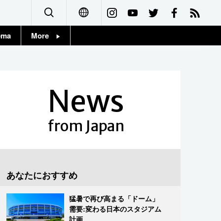
ema
More
English
Topics
简体字
Images
News
繁體字
People
Français
from Japan
東京
Español
お知らせ
العربية
あなたにおすすめ
Русский
猛暑で再び高まる「ドーム」
需要:変わる日本のスタジアム
計画