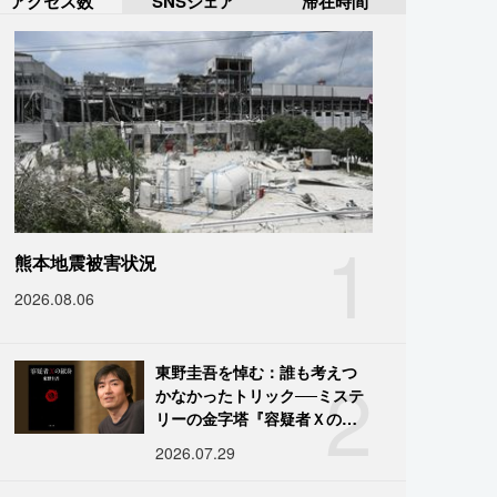
アクセス数
SNSシェア
滞在時間
1
熊本地震被害状況
2026.08.06
2
東野圭吾を悼む：誰も考えつ
かなかったトリック──ミステ
リーの金字塔『容疑者Ｘの献
身』の舞台裏
2026.07.29