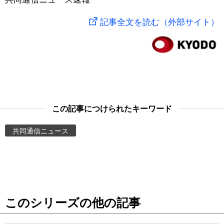
スポーツ・東京2020
文化
動画/Live
記事全文を読む（外部サイト）
科学・技術
Books
暮らし
Cinema
スポーツ・東京2020
Topics
この記事につけられたキーワード
Images
共同通信ニュース
People
東京
このシリーズの他の記事
お知らせ