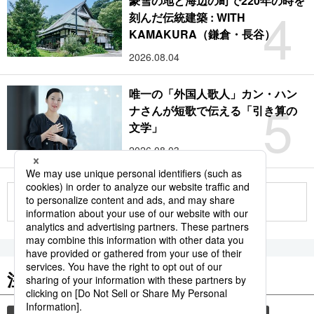
豪雪の地と海辺の町で220年の時を
4
刻んだ伝統建築 : WITH
KAMAKURA（鎌倉・長谷）
2026.08.04
唯一の「外国人歌人」カン・ハン
5
ナさんが短歌で伝える「引き算の
文学」
2026.08.03
もっと見る
注目のキーワード
共同通信ニュース
和食
食材
スパイス