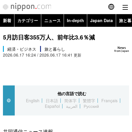
新着
カテゴリー
ニュース
In-depth
Japan Data
旅と暮
English
政治・外交
Topics
5月訪日客355万人、前年比3.6％減
简体字
News
経済・ビジネス
経済・ビジネス
旅と暮らし
Images
繁體字
from Japan
2026.06.17 16:24 / 2026.06.17 16:41
更新
カテゴリー
国際・海外
People
Français
政治・外交
ニュース
社会
東京
Español
経済・ビジネス
トップ
In-depth
他の言語で読む
文化
お知らせ
العربية
English
日本語
简体字
繁體字
Français
Español
العربية
Русский
国際
アーカイブ
Japan Data
科学・技術
Русский
社会
旅と暮らし
暮らし
共同通信ニュース速報