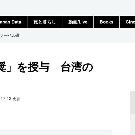
apan Data
旅と暮らし
動画/Live
Books
Cin
ノーベル賞」
奨」を授与 台湾の
7 17:13
更新