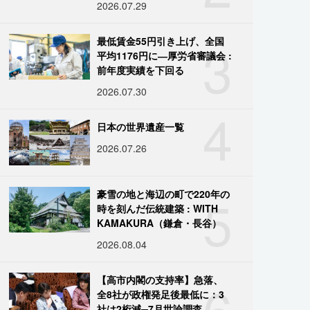
2026.07.29
3
最低賃金55円引き上げ、全国
平均1176円に―厚労省審議会 :
前年度実績を下回る
2026.07.30
4
日本の世界遺産一覧
2026.07.26
5
豪雪の地と海辺の町で220年の
時を刻んだ伝統建築 : WITH
KAMAKURA（鎌倉・長谷）
2026.08.04
6
【高市内閣の支持率】急落、
全8社が政権発足後最低に：3
社は2桁減─7月世論調査