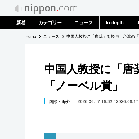
新着
カテゴリー
ニュース
In-depth
J
政治・外交
トップ
Home
ニュース
中国人教授に「唐奨」を授与 台湾の「
経済・ビジネス
アーカイブ
中国人教授に「唐
国際
「ノーベル賞」
社会
文化
国際・海外
2026.06.17 16:32 / 2026.06.1
科学・技術
暮らし