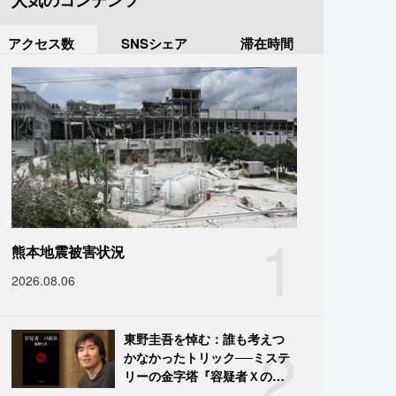
人気のコンテンツ
アクセス数
SNSシェア
滞在時間
1
熊本地震被害状況
2026.08.06
2
東野圭吾を悼む：誰も考えつ
かなかったトリック──ミステ
リーの金字塔『容疑者Ｘの献
身』の舞台裏