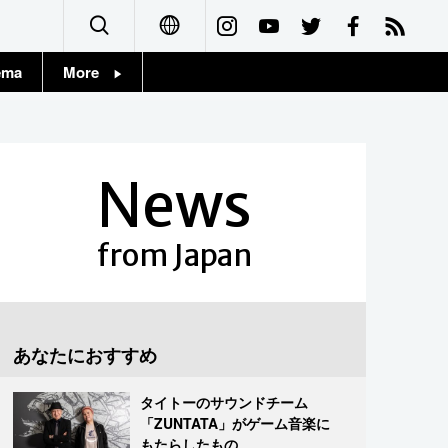
ema
More
English
Topics
简体字
Images
News
繁體字
People
Français
from Japan
東京
Español
お知らせ
العربية
あなたにおすすめ
Русский
タイトーのサウンドチーム
「ZUNTATA」がゲーム音楽に
もたらしたもの