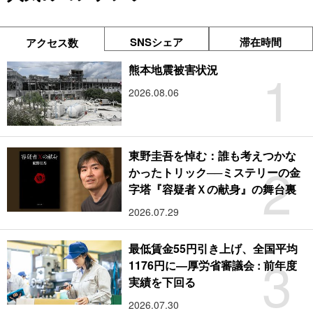
SNSシェア
滞在時間
アクセス数
1
熊本地震被害状況
2026.08.06
東野圭吾を悼む：誰も考えつかな
2
かったトリック──ミステリーの金
字塔『容疑者Ｘの献身』の舞台裏
2026.07.29
最低賃金55円引き上げ、全国平均
3
1176円に―厚労省審議会 : 前年度
実績を下回る
2026.07.30