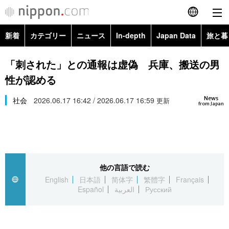
新着
カテゴリー
ニュース
In-depth
Japan Data
旅と暮
English
政治・外交
Topics
「刺された」との通報は虚偽 兵庫、搬送の男
简体字
性が認める
経済・ビジネス
Images
繁體字
カテゴリー
News
社会
2026.06.17 16:42 / 2026.06.17 16:59
更新
from Japan
国際・海外
People
Français
政治・外交
ニュース
社会
東京
Español
経済・ビジネス
トップ
In-depth
文化
お知らせ
العربية
他の言語で読む
English
日本語
简体字
繁體字
Français
国際
アーカイブ
Japan Data
科学・技術
Español
العربية
Русский
Русский
社会
旅と暮らし
暮らし