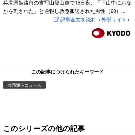
兵庫県姫路市の書写山登山道で15日夜、「下山中におな
スポーツ・東京2020
文化
動画/Live
かを刺された」と通報し救急搬送された男性（60）...
記事全文を読む（外部サイト）
科学・技術
Books
暮らし
Cinema
スポーツ・東京2020
Topics
この記事につけられたキーワード
Images
共同通信ニュース
People
東京
このシリーズの他の記事
お知らせ