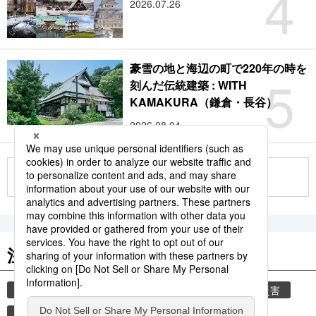
4
2026.07.26
豪雪の地と海辺の町で220年の時を
5
刻んだ伝統建築 : WITH
KAMAKURA（鎌倉・長谷）
2026.08.04
もっと見る
注目のキーワード
共同通信ニュース
気象・災害
気象庁
災害
地震
津波
熊本
熊本地震
観光