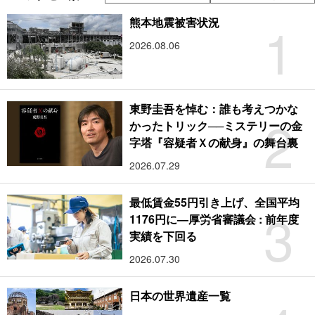
1
熊本地震被害状況
2026.08.06
東野圭吾を悼む：誰も考えつかな
2
かったトリック──ミステリーの金
字塔『容疑者Ｘの献身』の舞台裏
2026.07.29
最低賃金55円引き上げ、全国平均
3
1176円に―厚労省審議会 : 前年度
実績を下回る
2026.07.30
日本の世界遺産一覧