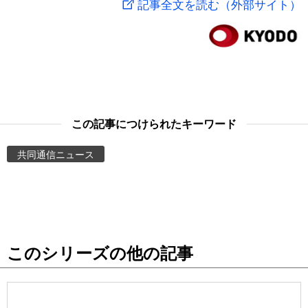
記事全文を読む（外部サイト）
スポーツ・東京2020
文化
動画/Live
科学・技術
Books
暮らし
Cinema
この記事につけられたキーワード
スポーツ・東京2020
Topics
共同通信ニュース
Images
People
このシリーズの他の記事
東京
お知らせ