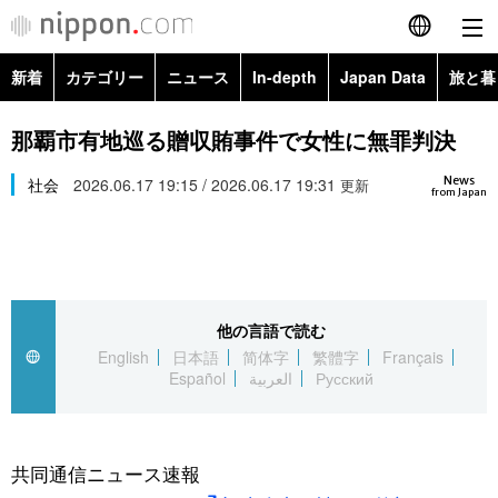
新着
カテゴリー
ニュース
In-depth
Japan Data
旅と暮
English
政治・外交
Topics
那覇市有地巡る贈収賄事件で女性に無罪判決
简体字
News
経済・ビジネス
社会
2026.06.17 19:15 / 2026.06.17 19:31
Images
更新
繁體字
from Japan
カテゴリー
国際・海外
People
Français
政治・外交
ニュース
社会
東京
Español
他の言語で読む
経済・ビジネス
トップ
In-depth
文化
お知らせ
English
日本語
简体字
繁體字
Français
العربية
Español
العربية
Русский
国際
アーカイブ
Japan Data
科学・技術
Русский
社会
旅と暮らし
暮らし
共同通信ニュース速報