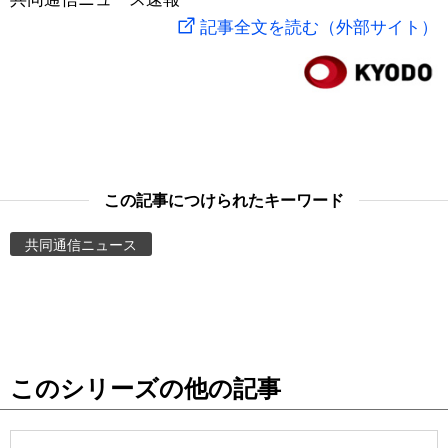
記事全文を読む（外部サイト）
スポーツ・東京2020
文化
動画/Live
科学・技術
Books
暮らし
Cinema
この記事につけられたキーワード
スポーツ・東京2020
Topics
共同通信ニュース
Images
People
東京
このシリーズの他の記事
お知らせ