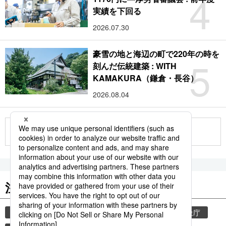
4
実績を下回る
2026.07.30
豪雪の地と海辺の町で220年の時を
5
刻んだ伝統建築 : WITH
KAMAKURA（鎌倉・長谷）
2026.08.04
もっと見る
注目のキーワード
共同通信ニュース
気象・災害
災害
気象庁