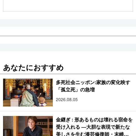
公式SNS
あなたにおすすめ
多死社会ニッポン:家族の変化映す
「孤立死」の急増
2026.08.05
金継ぎ : 形あるものは壊れる宿命を
受け入れる ―大胆な表現で新たな
美しさを生む漆芸修復師・末崎広