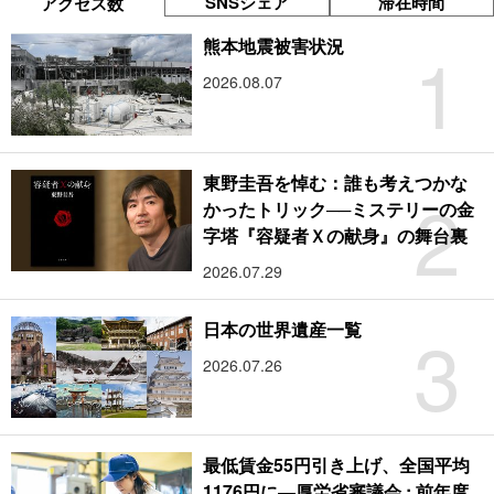
SNSシェア
滞在時間
アクセス数
1
熊本地震被害状況
2026.08.07
東野圭吾を悼む：誰も考えつかな
2
かったトリック──ミステリーの金
字塔『容疑者Ｘの献身』の舞台裏
2026.07.29
3
日本の世界遺産一覧
2026.07.26
最低賃金55円引き上げ、全国平均
1176円に―厚労省審議会 : 前年度