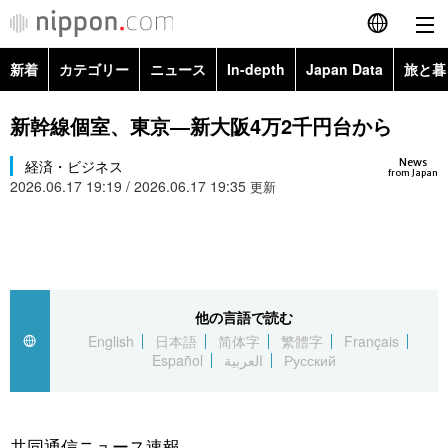
新着
カテゴリー
ニュース
In-depth
Japan Data
旅と暮
English
政治・外交
Topics
新幹線個室、東京―新大阪4万2千円台から
简体字
News
経済・ビジネス
経済・ビジネス
Images
繁體字
from Japan
2026.06.17 19:19 / 2026.06.17 19:35
更新
カテゴリー
国際・海外
People
Français
政治・外交
ニュース
社会
東京
Español
経済・ビジネス
トップ
In-depth
他の言語で読む
文化
お知らせ
العربية
English
日本語
简体字
繁體字
Français
Español
العربية
Русский
国際
アーカイブ
Japan Data
科学・技術
Русский
社会
旅と暮らし
暮らし
共同通信ニュース速報