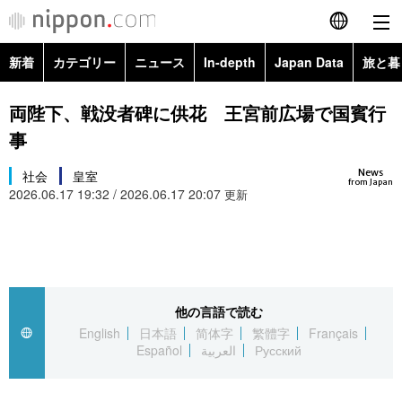
新着
カテゴリー
ニュース
In-depth
Japan Data
旅と暮
English
政治・外交
Topics
両陛下、戦没者碑に供花 王宮前広場で国賓行
简体字
事
経済・ビジネス
Images
繁體字
カテゴリー
News
社会
皇室
from Japan
2026.06.17 19:32 / 2026.06.17 20:07
国際・海外
更新
People
Français
政治・外交
ニュース
社会
東京
Español
経済・ビジネス
トップ
In-depth
文化
お知らせ
العربية
他の言語で読む
国際
アーカイブ
Japan Data
科学・技術
English
日本語
简体字
繁體字
Français
Русский
Español
العربية
Русский
社会
旅と暮らし
暮らし