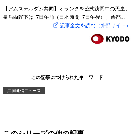
スポーツ・東京2020
【アムステルダム共同】オランダを公式訪問中の天皇、
文化
動画/Live
皇后両陛下は17日午前（日本時間17日午後）、首都...
記事全文を読む（外部サイト）
科学・技術
Books
暮らし
Cinema
スポーツ・東京2020
Topics
Images
この記事につけられたキーワード
共同通信ニュース
People
東京
お知らせ
このシリーズの他の記事