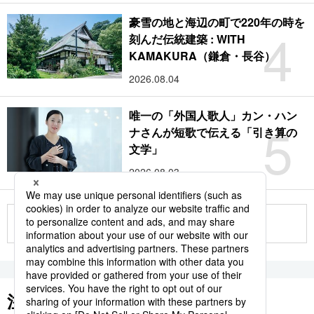
豪雪の地と海辺の町で220年の時を
4
刻んだ伝統建築 : WITH
KAMAKURA（鎌倉・長谷）
2026.08.04
唯一の「外国人歌人」カン・ハン
5
ナさんが短歌で伝える「引き算の
文学」
2026.08.03
もっと見る
注目のキーワード