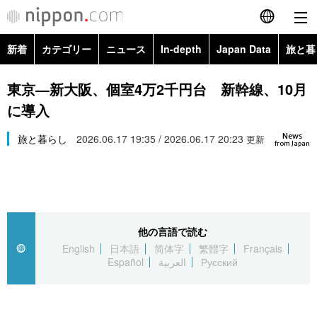
新着
カテゴリー
ニュース
In-depth
Japan Data
旅と暮
English
政治・外交
Topics
東京―新大阪、個室4万2千円台 新幹線、10月
简体字
に導入
経済・ビジネス
Images
繁體字
カテゴリー
News
旅と暮らし
2026.06.17 19:35 / 2026.06.17 20:23
更新
from Japan
国際・海外
People
Français
政治・外交
ニュース
社会
東京
Español
経済・ビジネス
トップ
In-depth
文化
お知らせ
العربية
他の言語で読む
English
日本語
简体字
繁體字
Français
国際
アーカイブ
Japan Data
科学・技術
Español
العربية
Русский
Русский
社会
旅と暮らし
暮らし