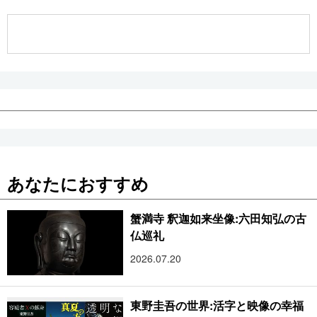
公式SNS
あなたにおすすめ
蟹満寺 釈迦如来坐像:六田知弘の古
仏巡礼
2026.07.20
東野圭吾の世界:活字と映像の幸福