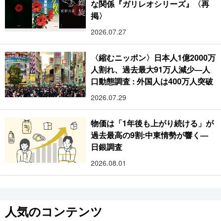
な関係『ガリレオシリーズ』〈再
掲〉
2026.07.27
〈縮むニッポン〉日本人1億2000万
人割れ、過去最大91万人減少―人
口動態調査 : 外国人は400万人突破
2026.07.29
物価は「1年後も上がり続ける」が
過去最高の9割:中東情勢が響く―
日銀調査
2026.08.01
人気のコンテンツ