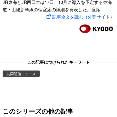
JR東海とJR西日本は17日、10月に導入を予定する東海
スポーツ・東京2020
文化
動画/Live
道・山陽新幹線の個室席の詳細を発表した。座席...
記事全文を読む（外部サイト）
科学・技術
Books
暮らし
Cinema
スポーツ・東京2020
Topics
この記事につけられたキーワード
Images
共同通信ニュース
People
東京
このシリーズの他の記事
お知らせ