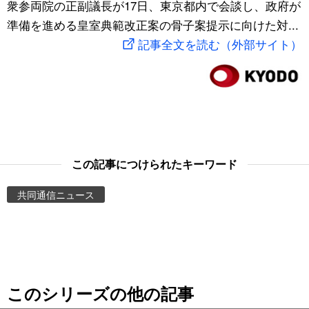
衆参両院の正副議長が17日、東京都内で会談し、政府が
スポーツ・東京2020
文化
動画/Live
準備を進める皇室典範改正案の骨子案提示に向けた対...
記事全文を読む（外部サイト）
科学・技術
Books
暮らし
Cinema
スポーツ・東京2020
Topics
この記事につけられたキーワード
Images
共同通信ニュース
People
東京
このシリーズの他の記事
お知らせ