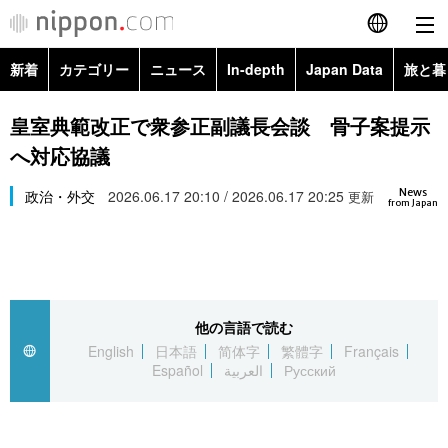
新着
カテゴリー
ニュース
In-depth
Japan Data
旅と暮
English
政治・外交
Topics
皇室典範改正で衆参正副議長会談 骨子案提示
简体字
へ対応協議
経済・ビジネス
Images
繁體字
カテゴリー
News
政治・外交
2026.06.17 20:10 / 2026.06.17 20:25
更新
from Japan
国際・海外
People
Français
政治・外交
ニュース
社会
東京
Español
経済・ビジネス
トップ
In-depth
文化
お知らせ
العربية
他の言語で読む
English
日本語
简体字
繁體字
Français
国際
アーカイブ
Japan Data
科学・技術
Español
العربية
Русский
Русский
社会
旅と暮らし
暮らし